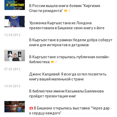
21.04.2012
В России вышла книга-боевик "Киргизия.
Спасти резидента"
1
12.04.2012
Уроженка Кыргызстана из Лондона
презентовала в Бишкеке свою книгу о йоге
12.04.2012
В Кыргызстане в рамках Недели добра соберут
книги для интернатов и детдомов
09.04.2012
В Кыргызстане открылась публичная онлайн-
библиотека
7
27.03.2012
Дженс Калдевей: Я всегда хотел посвятить
книгу вашей маленькой стране
19.03.2012
В библиотеке имени Касымалы Баялинова
пройдет презентация книг
12.03.2012
В Бишкеке открылась выставка "Через дар -
к сердцу каждого"