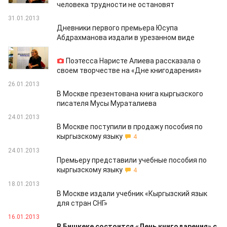
человека трудности не остановят
31.01.2013
Дневники первого премьера Юсупа
Абдрахманова издали в урезанном виде
28.01.2013
Поэтесса Наристе Алиева рассказала о
своем творчестве на «Дне книгодарения»
26.01.2013
В Москве презентована книга кыргызского
писателя Мусы Мураталиева
24.01.2013
В Москве поступили в продажу пособия по
кыргызскому языку
4
24.01.2013
Премьеру представили учебные пособия по
кыргызскому языку
4
18.01.2013
В Москве издали учебник «Кыргызский язык
для стран СНГ»
16.01.2013
В Бишкеке состоится «День книгодарения» с