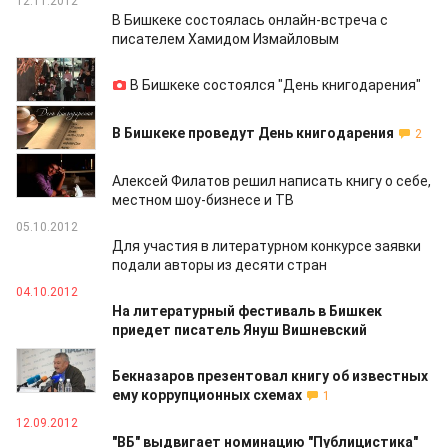
12.11.2012
В Бишкеке состоялась онлайн-встреча с
писателем Хамидом Измайловым
29.10.2012
В Бишкеке состоялся "День книгодарения"
22.10.2012
В Бишкеке проведут День книгодарения
2
16.10.2012
Алексей Филатов решил написать книгу о себе,
местном шоу-бизнесе и ТВ
05.10.2012
Для участия в литературном конкурсе заявки
подали авторы из десяти стран
04.10.2012
На литературный фестиваль в Бишкек
приедет писатель Януш Вишневский
03.10.2012
Бекназаров презентовал книгу об известных
ему коррупционных схемах
1
12.09.2012
"ВБ" выдвигает номинацию "Публицистика"