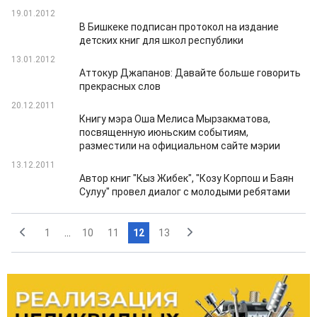
19.01.2012
В Бишкеке подписан протокол на издание
детских книг для школ республики
13.01.2012
Аттокур Джапанов: Давайте больше говорить
прекрасных слов
20.12.2011
Книгу мэра Оша Мелиса Мырзакматова,
посвященную июньским событиям,
разместили на официальном сайте мэрии
13.12.2011
Автор книг "Кыз Жибек", "Козу Корпош и Баян
Сулуу" провел диалог с молодыми ребятами
1
...
10
11
12
13