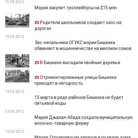
16.03.2012
Мэрия закупит троллейбусы на $15 млн
15.03.2012
Родители школьников создают хаос на
дорогах
15.03.2012
Экс-начальника ОГУКС мэрии Бишкека
обвиняют в мошенничестве на миллион сомов
15.03.2012
В Бишкеке высадили хвойные деревья
14.03.2012
Отремонтированные улицы Бишкека
приходят в негодность
13.03.2012
15 марта в ряде районов Бишкека не будет
питьевой воды
13.03.2012
Мэрия Джалал-Абада создала муниципальную
молочно-товарную ферму
13.03.2012
Мэрия: Отравляющих запахов в подвале дома