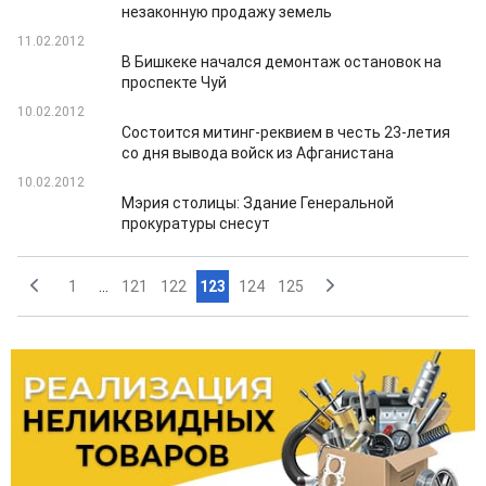
незаконную продажу земель
11.02.2012
В Бишкеке начался демонтаж остановок на
проспекте Чуй
10.02.2012
Состоится митинг-реквием в честь 23-летия
со дня вывода войск из Афганистана
10.02.2012
Мэрия столицы: Здание Генеральной
прокуратуры снесут
1
...
121
122
123
124
125