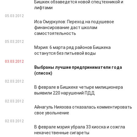
Бишкек обзаведется новой спецтехникой и
лифтами
05.03.2012
Иса Омуркулов: Переход на подушевое
финансирование даст школам
самостоятельность
05.03.2012
Мэрия: 6 марта ряд районов Бишкека
останутся без питьевой воды
03.03.2012
Выбраны лучшие предприниматели года
(список)
02.03.2012
В феврале в Бишкеке четыре милиционера
выявили 220 нарушений ПДД
02.03.2012
Айнагуль Ниязова отказалась комментировать
свое увольнение
02.03.2012
В феврале мэрия убрала 33 киоска и сожгла
некачественные сигареты