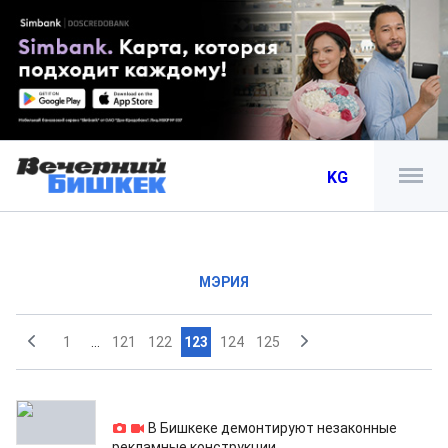
KG
МЭРИЯ
1
...
121
122
123
124
125
28.03.2012
В Бишкеке демонтируют незаконные
рекламные конструкции ,