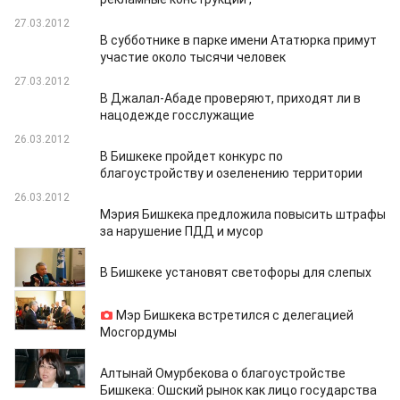
27.03.2012
В субботнике в парке имени Ататюрка примут
участие около тысячи человек
27.03.2012
В Джалал-Абаде проверяют, приходят ли в
нацодежде госслужащие
26.03.2012
В Бишкеке пройдет конкурс по
благоустройству и озеленению территории
26.03.2012
Мэрия Бишкека предложила повысить штрафы
за нарушение ПДД и мусор
26.03.2012
В Бишкеке установят светофоры для слепых
23.03.2012
Мэр Бишкека встретился с делегацией
Мосгордумы
22.03.2012
Алтынай Омурбекова о благоустройстве
Бишкека: Ошский рынок как лицо государства