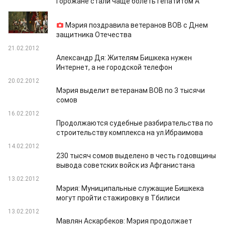
Горожане стали чаще болеть гепатитом А
21.02.2012
Мэрия поздравила ветеранов ВОВ с Днем
защитника Отечества
21.02.2012
Александр Дя: Жителям Бишкека нужен
Интернет, а не городской телефон
20.02.2012
Мэрия выделит ветеранам ВОВ по 3 тысячи
сомов
16.02.2012
Продолжаются судебные разбирательства по
строительству комплекса на ул.Ибраимова
14.02.2012
230 тысяч сомов выделено в честь годовщины
вывода советских войск из Афганистана
13.02.2012
Мэрия: Муниципальные служащие Бишкека
могут пройти стажировку в Тбилиси
13.02.2012
Мавлян Аскарбеков: Мэрия продолжает