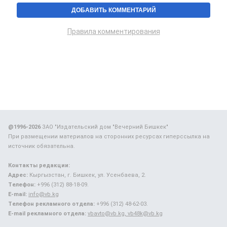
Правила комментирования
@1996-2026
ЗАО "Издательский дом "Вечерний Бишкек"
При размещении материалов на сторонних ресурсах гиперссылка на
источник обязательна.
Контакты редакции:
Адрес:
Кыргызстан, г. Бишкек, ул. Усенбаева, 2.
Телефон:
+996 (312) 88-18-09.
E-mail:
info@vb.kg
Телефон рекламного отдела:
+996 (312) 48-62-03.
E-mail рекламного отдела:
vbavto@vb.kg, vb48k@vb.kg