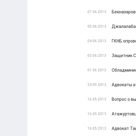
Бекназаров
07.06.2013
Джалалабад
05.06.2013
ГКНБ опров
04.06.2013
Защитник С
03.06.2013
Обладмини
01.06.2013
Адвокаты а
24.05.2013
Вопрос о в
16.05.2013
Атажуртовц
16.05.2013
Адвокат Та
16.05.2013