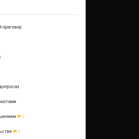
й приговор
а
 допросах
окатами
ушением
7
ьстве
1