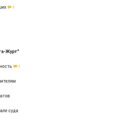
ших
1
та-Журт"
нность
1
нителям
татов
але суда