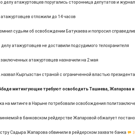
по делу атажуртовцев поругались сторонница депутатов и журна
у атажуртовцев отложили до 14 часов
омнил судьям об освобождении Батукаева и попросил справедли
о делу атажуртовцев не доставили подсудимого телохранителя
у заключенных атажуртовцев назначили на 2 мая
 назвал Кыргызстан страной с ограниченной властью президента
Абаде митингующие требуют освободить Ташиева, Жапарова 
ка на митинге в Нарыне потребовали освобождения политзаключ
виняемой в банковском рейдерстве Жапаровой обжалует постано
естру Садыра Жапарова обвинили в рейдерском захвате банка
3