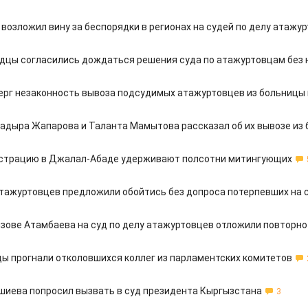
 возложил вину за беспорядки в регионах на судей по делу атажу
цы согласились дождаться решения суда по атажуртовцам без 
ерг незаконность вывоза подсудимых атажуртовцев из больницы
адыра Жапарова и Таланта Мамытова рассказал об их вывозе из
страцию в Джалал-Абаде удерживают полсотни митингующих
тажуртовцев предложили обойтись без допроса потерпевших на 
ызове Атамбаева на суд по делу атажуртовцев отложили повторно
ы прогнали отколовшихся коллег из парламентских комитетов
шиева попросил вызвать в суд президента Кыргызстана
3