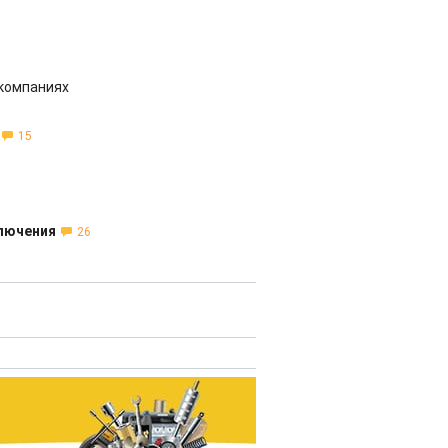
йкомпаниях
15
ключения
26