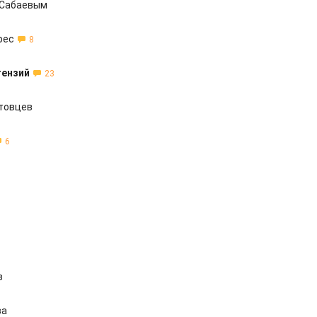
 Сабаевым
рес
8
тензий
23
товцев
6
в
ва