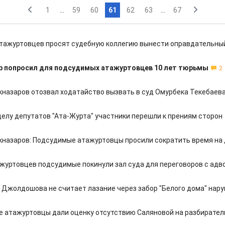
1
...
59
60
61
62
63
...
67
тажуртовцев просят судебную коллегию вынести оправдательны
р попросил для подсудимых атажуртовцев 10 лет тюрьмы
2
кназаров отозвал ходатайство вызвать в суд Омурбека Текебаев
делу депутатов "Ата-Журта" участники перешли к прениям сторон
кназаров: Подсудимые атажуртовцы просили сократить время на
ажуртовцев подсудимые покинули зал суда для переговоров с адв
Джолдошова не считает лазание через забор "Белого дома" нар
 атажуртовцы дали оценку отсутствию Саляновой на разбирател