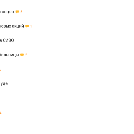
ртовцев
6
новых акций
1
 в СИЗО
 больницы
2
5
суде
2