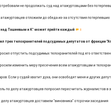
отребовали не продолжать суд над атажуртовцами без потерпев
у атажуртовцев отложили до обеда из-за отсутствия потерпевших
 над Ташиевым и К° может прийти каждый
8
ил трех телохранителей подсудимых депутатов от фракции "А
росил отпустить подсудимых телохранителей под его ответстве
просили изменить меру пресечения всем атажуртовцам и телохра
ов: Если у судей хватит духа, они освободят меня и других депу
ель по делу атажуртовцев попросил пересчитать журналистов в з
о делу атажуртовцев доставили "виновника" отсрочки заседания