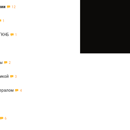
нии
12
1
 ГКНБ
1
ны
2
гикой
3
нералом
4
6