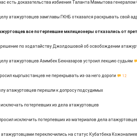
 нас есть доказательства избиения Таланта Мамытова генералом
 делу атажуртовцев замглавы ГКНБ отказался раскрывать свой ад
ажуртовцев все потерпевшие милиционеры отказались от пре
 решение по ходатайству Джолдошовой об освобождении атажур
 делу атажуртовцев Азимбек Бекназаров устроил лекцию судьям
росил кыргызстанцев не перекрывать из-за него дороги
12
делу атажуртовцев перешли к допросу подсудимых
л исключать потерпевших из дела атажуртовцев
просил исключить потерпевших из материалов дела атажуртовце
д атажуртовцами переключились на статус Кубатбека Кожоналие