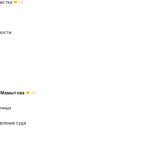
листка
10
вости
и Мамытова
17
енных
вление суда