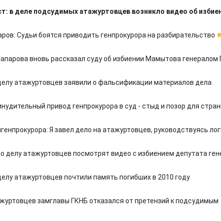
т: в деле подсудимых атажуртовцев возникло видео об избие
ров: Судьи боятся приводить генпрокурора на разбирательство
апарова вновь рассказал суду об избиении Мамытова генералом
 делу атажуртовцев заявили о фальсификации материалов дела
нудительный привод генпрокурора в суд - стыд и позор для стра
генпрокурора: Я завел дело на атажуртовцев, руководствуясь ло
по делу атажуртовцев посмотрят видео с избиением депутата ге
делу атажуртовцев почтили память погибших в 2010 году
ажуртовцев замглавы ГКНБ отказался от претензий к подсудимым