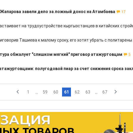
Жапарова завели дело за ложный донос на Атамбаева
17
астаивает на трудоустройстве кыргызстанцев в китайских стро
иговорив Ташиева к малому сроку, его хотят убрать с политарены
тура обжалует "слишком мягкий" приговор атажуртовцам
5
 атажуртовцами: полугодовой пиар за счет снижения срока за
1
...
59
60
61
62
63
...
67