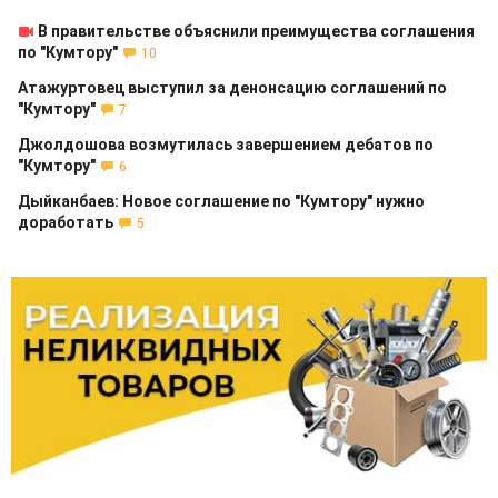
В правительстве объяснили преимущества соглашения
по "Кумтору"
10
Атажуртовец выступил за денонсацию соглашений по
"Кумтору"
7
Джолдошова возмутилась завершением дебатов по
"Кумтору"
6
Дыйканбаев: Новое соглашение по "Кумтору" нужно
доработать
5