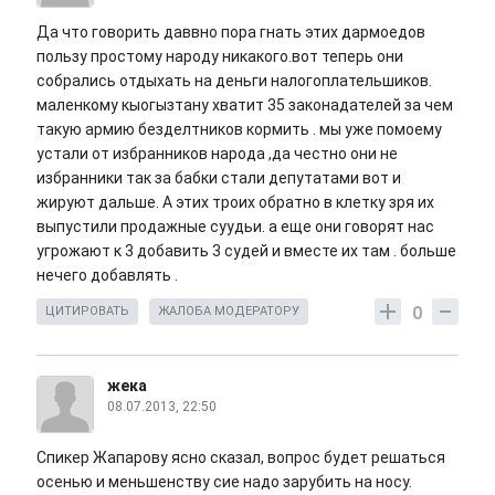
Да что говорить даввно пора гнать этих дармоедов
пользу простому народу никакого.вот теперь они
собрались отдыхать на деньги налогоплательшиков.
маленкому кыогызтану хватит 35 законадателей за чем
такую армию безделтников кормить . мы уже помоему
устали от избранников народа ,да честно они не
избранники так за бабки стали депутатами вот и
жируют дальше. А этих троих обратно в клетку зря их
выпустили продажные суудьи. а еще они говорят нас
угрожают к 3 добавить 3 судей и вместе их там . больше
нечего добавлять .
0
ЦИТИРОВАТЬ
ЖАЛОБА МОДЕРАТОРУ
жека
08.07.2013, 22:50
Спикер Жапарову ясно сказал, вопрос будет решаться
осенью и меньшенству сие надо зарубить на носу.