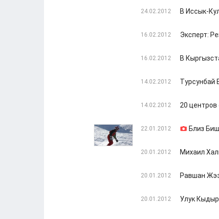
В Иссык-Ку
24.02.2012
Эксперт: Ре
16.02.2012
В Кыргызста
16.02.2012
Турсунбай 
14.02.2012
20 центров 
14.02.2012
Близ Биш
22.01.2012
Михаил Хал
20.01.2012
Равшан Жээ
20.01.2012
Улук Кыдыр
20.01.2012