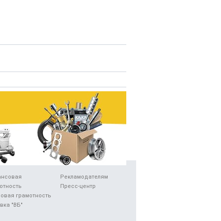
ансовая
Рекламодателям
отность
Пресс-центр
овая грамотность
вка "ВБ"