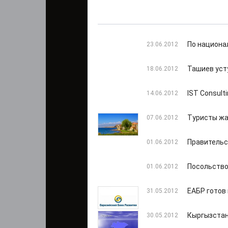
По национа
23.06.2012
Ташиев уст
18.06.2012
IST Consul
14.06.2012
Туристы жа
07.06.2012
Правительс
01.06.2012
Посольство
01.06.2012
ЕАБР готов
31.05.2012
Кыргызстан
30.05.2012