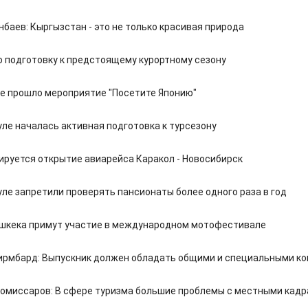
баев: Кыргызстан - это не только красивая природа
 подготовку к предстоящему курортному сезону
е прошло мероприятие "Посетите Японию"
уле началась активная подготовка к турсезону
нируется открытие авиарейса Каракол - Новосибирск
уле запретили проверять пансионаты более одного раза в год
шкека примут участие в международном мотофестивале
ирмбард: Выпускник должен обладать общими и специальными к
омиссаров: В сфере туризма большие проблемы с местными кад