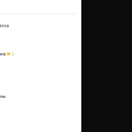
есса
ана
2
аны