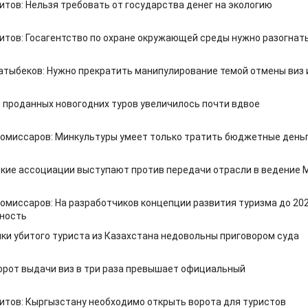
итов: Нельзя требовать от государства денег на экологию
итов: Госагентство по охране окружающей среды нужно разогнат
атыбеков: Нужно прекратить манипулирование темой отмены виз 
 проданных новогодних туров увеличилось почти вдвое
омиссаров: Минкультуры умеет только тратить бюджетные день
кие ассоциации выступают против передачи отрасли в ведение 
омиссаров: На разработчиков концепции развития туризма до 20
ность
ки убитого туриста из Казахстана недовольны приговором суда
орот выдачи виз в три раза превышает официальный
итов: Кыргызстану необходимо открыть ворота для туристов