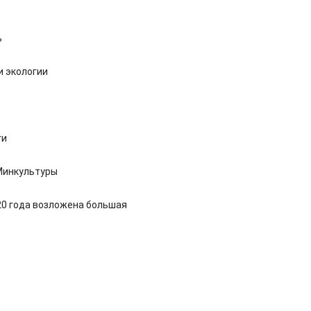
ь
и экологии
ги
Минкультуры
20 года возложена большая