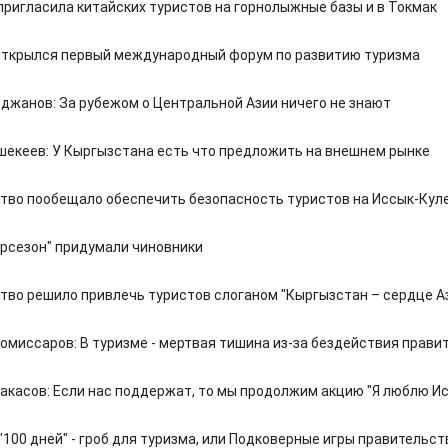
пригласила китайских туристов на горнолыжные базы и в Токмак
открылся первый международный форум по развитию туризма
джанов: За рубежом о Центральной Азии ничего не знают
екеев: У Кыргызстана есть что предложить на внешнем рынке
тво пообещало обеспечить безопасность туристов на Иссык-Кул
урсезон" придумали чиновники
тво решило привлечь туристов слоганом "Кыргызстан – сердце А
омиссаров: В туризме - мертвая тишина из-за бездействия прави
акасов: Если нас поддержат, то мы продолжим акцию "Я люблю И
100 дней" - гроб для туризма, или Подковерные игры правительст