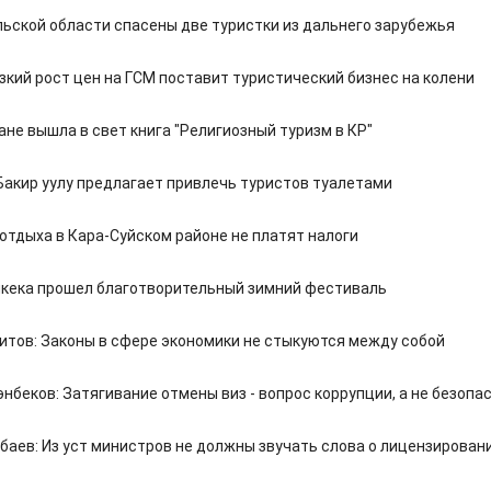
льской области спасены две туристки из дальнего зарубежья
зкий рост цен на ГСМ поставит туристический бизнес на колени
не вышла в свет книга "Религиозный туризм в КР"
Бакир уулу предлагает привлечь туристов туалетами
отдыха в Кара-Суйском районе не платят налоги
кека прошел благотворительный зимний фестиваль
итов: Законы в сфере экономики не стыкуются между собой
нбеков: Затягивание отмены виз - вопрос коррупции, а не безопа
баев: Из уст министров не должны звучать слова о лицензирован