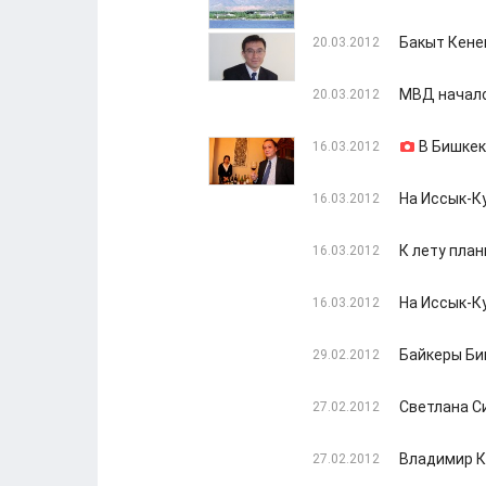
Бакыт Кенен
20.03.2012
МВД начало
20.03.2012
В Бишкек
16.03.2012
На Иссык-К
16.03.2012
К лету пла
16.03.2012
На Иссык-К
16.03.2012
Байкеры Би
29.02.2012
Светлана С
27.02.2012
Владимир К
27.02.2012