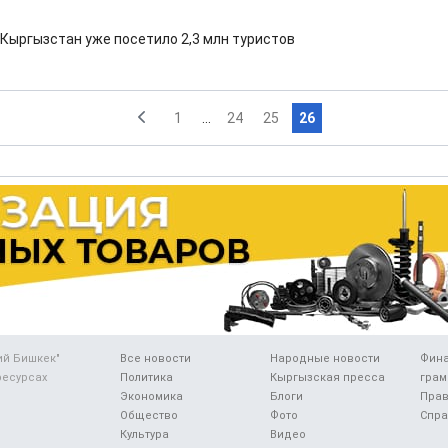
 Кыргызстан уже посетило 2,3 млн туристов
1
...
24
25
26
ий Бишкек"
Все новости
Народные новости
Фин
ресурсах
Политика
Кыргызская пресса
грам
Экономика
Блоги
Прав
Общество
Фото
Спра
Культура
Видео