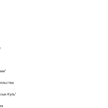
е
зии"
тельства
ссык-Куль"
ва