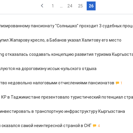
1
...
24
25
26
лизированному пансионату "Солнышко" проходит 3 судебных проц
упил Жапарову кресло, а Бабанов указал Халитову его место
ting отказалась создавать концепцию развития туризма Кыргызст
луются на дороговизну иссык-кульского отдыха
тво недовольно налоговыми отчислениями пансионатов
1
 КР в Таджикистане презентовало туристический потенциал стр
 инвестировать в транспортную инфраструктуру Кыргызстана
 оказался самой неинтересной страной в СНГ
4