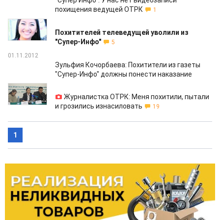
"Супер Инфо": У нас нет видеозаписи
похищения ведущей ОТРК
1
01.11.2012
Похитителей телеведущей уволили из
"Супер-Инфо"
5
01.11.2012
Зульфия Кочорбаева: Похитители из газеты
"Супер-Инфо" должны понести наказание
01.11.2012
Журналистка ОТРК: Меня похитили, пытали
и грозились изнасиловать
19
1