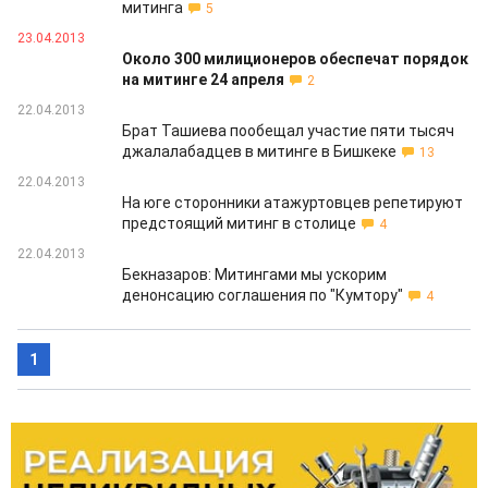
митинга
5
23.04.2013
Около 300 милиционеров обеспечат порядок
на митинге 24 апреля
2
22.04.2013
Брат Ташиева пообещал участие пяти тысяч
джалалабадцев в митинге в Бишкеке
13
22.04.2013
На юге сторонники атажуртовцев репетируют
предстоящий митинг в столице
4
22.04.2013
Бекназаров: Митингами мы ускорим
денонсацию соглашения по "Кумтору"
4
1