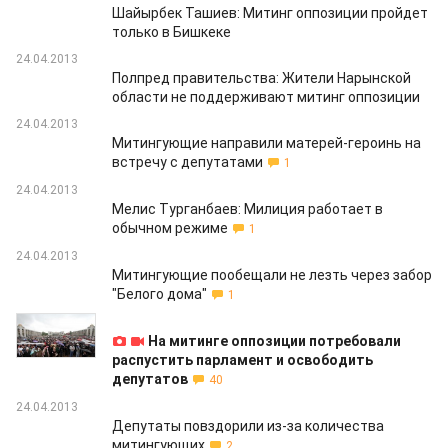
Шайырбек Ташиев: Митинг оппозиции пройдет
только в Бишкеке
24.04.2013
Полпред правительства: Жители Нарынской
области не поддерживают митинг оппозиции
24.04.2013
Митингующие направили матерей-героинь на
встречу с депутатами
1
24.04.2013
Мелис Турганбаев: Милиция работает в
обычном режиме
1
24.04.2013
Митингующие пообещали не лезть через забор
"Белого дома"
1
24.04.2013
На митинге оппозиции потребовали
распустить парламент и освободить
депутатов
40
24.04.2013
Депутаты повздорили из-за количества
митингующих
2