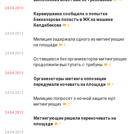
16
24.04.2013
Карамушкина сообщила о попытке
Бекназарова попасть в ЖК на машине
Келдибекова
6
24.04.2013
Милиция задержала одного из митингующих
на площади
3
24.04.2013
Оставшиеся без организаторов митингующие
продолжили выступать с трибуны
3
24.04.2013
Организаторы митинга оппозиции
передумали ночевать на площади
1
24.04.2013
Милицию попросят о ночной защите юрт
митингующих
2
24.04.2013
Митингующие решили переночевать на
площади
7
24.04.2013