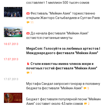
составляет 1 миллион 500 тысяч сомов
18.07.2013
Фестиваль "Мейкин Азия" торжественно
открыли Жанторо Сатыбалдиев и Султан Раев
11
18.07.2013
До начала фестиваля "Мейкин Азия"
остаются считанные минуты
18.07.2013
MegaCom: Голосуйте за любимых артистов I
Международного фестиваля "Мейкин Азия"
17.07.2013
Стали известны имена членов жюри и
почетных гостей фестиваля "Мейкин Азия"
1
17.07.2013
Мустафа Сандал запросил гонорар в половину
бюджета фестиваля "Мейкин Азия"
5
17.07.2013
Бюджет фестиваля популярной песни "Мейкин
Азия" составит около 4,5 млн сомов
2