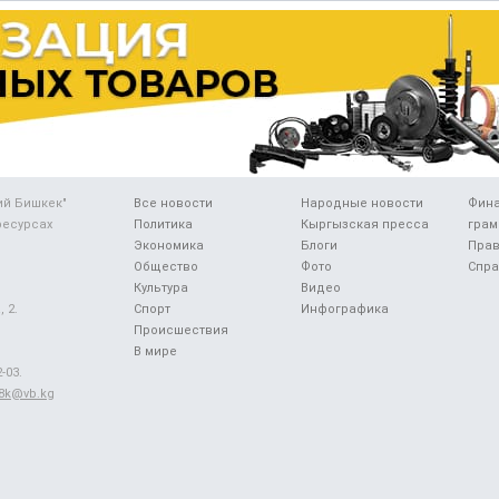
ий Бишкек"
Все новости
Народные новости
Фин
ресурсах
Политика
Кыргызская пресса
грам
Экономика
Блоги
Прав
Общество
Фото
Спра
Культура
Видео
 2.
Спорт
Инфографика
Происшествия
В мире
-03.
48k@vb.kg