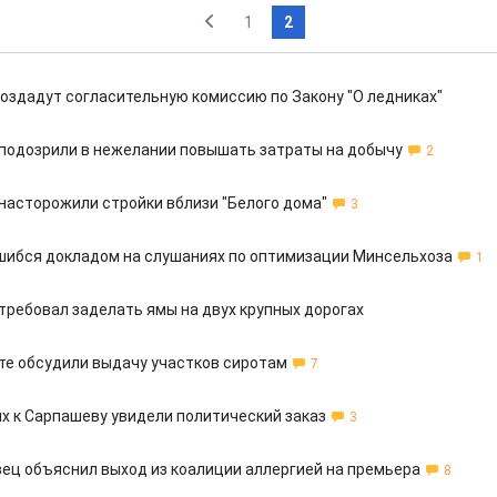
1
2
оздадут согласительную комиссию по Закону "О ледниках"
аподозрили в нежелании повышать затраты на добычу
2
насторожили стройки вблизи "Белого дома"
3
шибся докладом на слушаниях по оптимизации Минсельхоза
1
требовал заделать ямы на двух крупных дорогах
те обсудили выдачу участков сиротам
7
ях к Сарпашеву увидели политический заказ
3
ец объяснил выход из коалиции аллергией на премьера
8