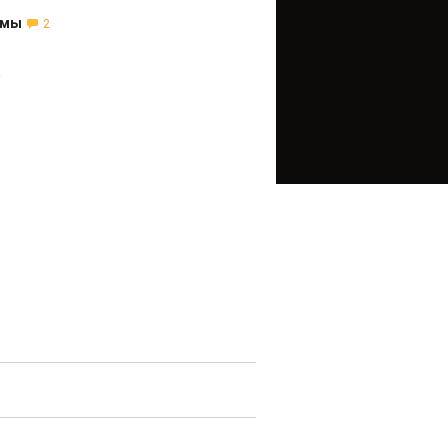
рмы
2
2