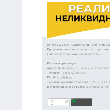
@1996-2026
ЗАО "Издательский дом "Вечерн
При размещении материалов на сторонних 
гиперссылка на источник обязательна.
Контакты редакции:
Адрес:
Кыргызстан, г. Бишкек, ул. Усенбаева,
Телефон:
+996 (312) 88-18-09.
E-mail:
info@vb.kg
Телефон рекламного отдела:
+996 (312) 48-62
E-mail рекламного отдела:
vbavto@vb.kg, vb