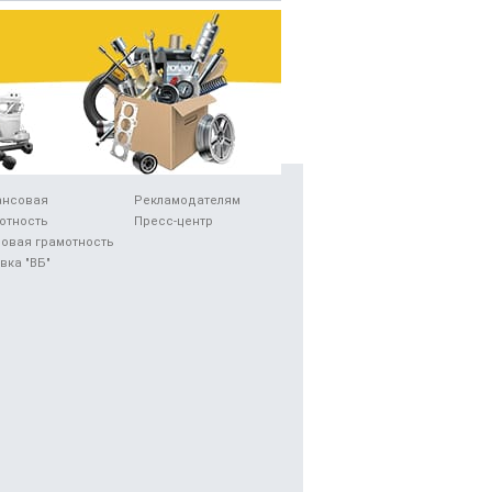
ансовая
Рекламодателям
отность
Пресс-центр
овая грамотность
вка "ВБ"