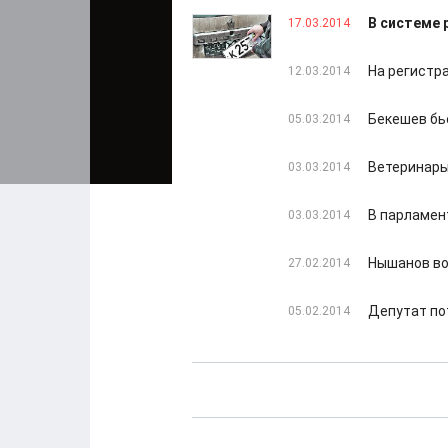
В системе 
17.03.2014
На регистр
12.03.2014
Бекешев бь
05.03.2014
Ветеринары
03.03.2014
В парламент
03.03.2014
Нышанов во
27.02.2014
Депутат по
05.02.2014