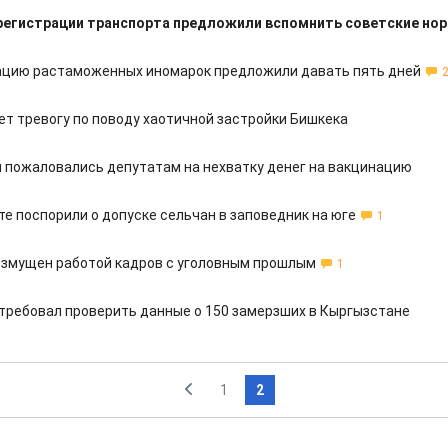
регистрации транспорта предложили вспомнить советские но
ацию растаможенных иномарок предложили давать пять дней
ет тревогу по поводу хаотичной застройки Бишкека
 пожаловались депутатам на нехватку денег на вакцинацию
е поспорили о допуске сельчан в заповедник на юге
1
змущен работой кадров с уголовным прошлым
1
требовал проверить данные о 150 замерзших в Кыргызстане
1
2