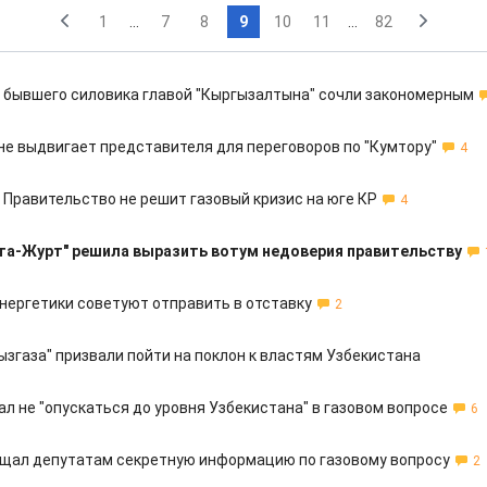
1
...
7
8
9
10
11
...
82
 бывшего силовика главой "Кыргызалтына" сочли закономерным
 не выдвигает представителя для переговоров по "Кумтору"
4
 Правительство не решит газовый кризис на юге КР
4
та-Журт" решила выразить вотум недоверия правительству
нергетики советуют отправить в отставку
2
ызгаза" призвали пойти на поклон к властям Узбекистана
л не "опускаться до уровня Узбекистана" в газовом вопросе
6
щал депутатам секретную информацию по газовому вопросу
2