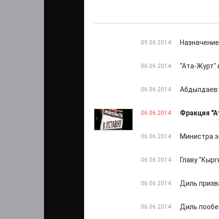
Назначение
09.06.2014
"Ата-Журт"
06.06.2014
Абдылдаев:
06.06.2014
Фракция "А
06.06.2014
Министра э
06.06.2014
Главу "Кырг
06.06.2014
Диль призва
06.06.2014
Диль пообе
06.06.2014