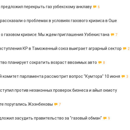
 предложил перекрыть газ узбекскому анклаву
6
рассказали о проблемах в условиях газового кризиса в Оше
 о газовом кризисе: Мы ждем приглашения Узбекистана
7
 вступления КР в Таможенный союз выиграет аграрный сектор
2
тво планирует сократить возраст ввозимых авто
8
 комитет парламента рассмотрит вопрос "Кумтора" 10 июня
3
ступил против незаконных проверок бизнеса и айыл окмоту
те поругались Жээнбековы
7
дложил засудить правительство за "газовый обман"
9