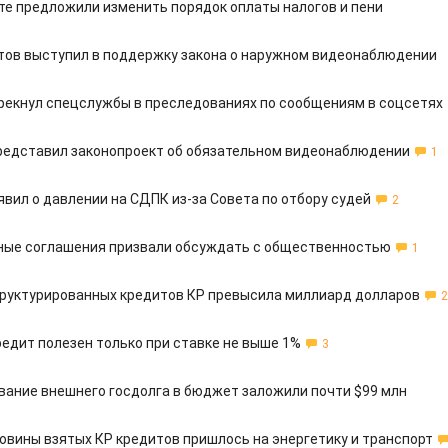
те предложили изменить порядок оплаты налогов и пени
тов выступил в поддержку закона о наружном видеонаблюдении
рекнул спецслужбы в преследованиях по сообщениям в соцсетях
редставил законопроект об обязательном видеонаблюдении
1
явил о давлении на СДПК из-за Совета по отбору судей
2
ные соглашения призвали обсуждать с общественностью
1
руктурированных кредитов КР превысила миллиард долларов
2
редит полезен только при ставке не выше 1%
3
вание внешнего госдолга в бюджет заложили почти $99 млн
овины взятых КР кредитов пришлось на энергетику и транспорт