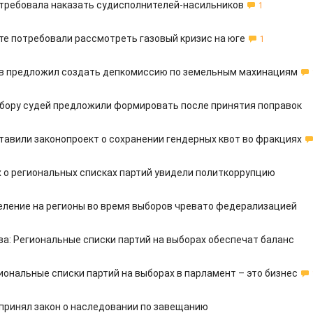
требовала наказать судисполнителей-насильников
1
те потребовали рассмотреть газовый кризис на юге
1
 предложил создать депкомиссию по земельным махинациям
тбору судей предложили формировать после принятия поправок
тавили законопроект о сохранении гендерных квот во фракциях
х о региональных списках партий увидели политкоррупцию
еление на регионы во время выборов чревато федерализацией
а: Региональные списки партий на выборах обеспечат баланс
иональные списки партий на выборах в парламент – это бизнес
принял закон о наследовании по завещанию