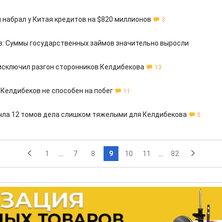
 набрал у Китая кредитов на $820 миллионов
3
: Суммы государственных займов значительно выросли
исключил разгон сторонников Келдибекова
13
 Келдибеков не способен на побег
11
чла 12 томов дела слишком тяжелыми для Келдибекова
5
1
...
7
8
9
10
11
...
82