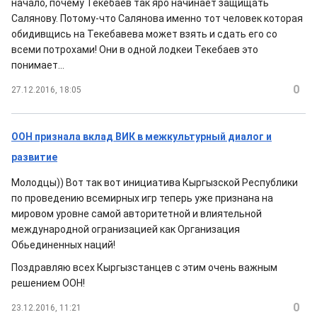
начало, почему Текебаев так яро начинает защищать
Салянову. Потому-что Салянова именно тот человек которая
обидивщись на Текебавева может взять и сдать его со
всеми потрохами! Они в одной лодкеи Текебаев это
понимает...
0
27.12.2016, 18:05
ООН признала вклад ВИК в межкультурный диалог и
развитие
Молодцы)) Вот так вот инициатива Кыргызской Республики
по проведению всемирных игр теперь уже признана на
мировом уровне самой авторитетной и влиятельной
международной огранизацией как Организация
Обьединенных наций!
Поздравляю всех Кыргызстанцев с этим очень важным
решением ООН!
0
23.12.2016, 11:21