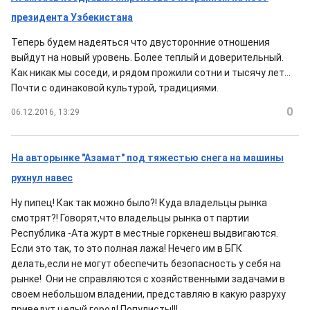
президента Узбекистана
Теперь будем надеяться что двусторонние отношения
выйдут на новый уровень. Более теплый и доверительный.
Как никак мы соседи, и рядом прожили сотни и тысячу лет...
Почти с одинаковой культурой, традициями.
0
06.12.2016, 13:29
На авторынке "Азамат" под тяжестью снега на машины
рухнул навес
Ну пипец! Как так можно было?! Куда владельцы рынка
смотрят?! Говорят,что владельцы рынка от партии
Республика -Ата журт в местные горкенеш выдвигаются.
Если это так, то это полная лажа! Нечего им в БГК
делать,если не могут обеспечить безопасность у себя на
рынке! Они не справляются с хозяйственными задачами в
своем небольшом владении, представляю в какую разруху
приведут целый город! Популисты!!!