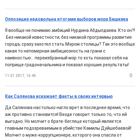
Оппозиция недовольна итогами выборов мэра Бишкека
Я вообще не понимаю амбиций Нурдина Абдылдаева. Кто он?!
Без никакой известности, без никакой программы развития
города, сразу захотел стать Мэром столицы? Так это вообще
какая то непомерная амбициозность на грани с
наивностью... переизбранный мэр то хоть показал себя на
поприще градоначальника и показал хорошие результаты!
0
11.01.2017, 16:45
Как Салянова искажает факты в своих интервью
Да Салянова настолько нагло врет в последнее время, что
аж противно становится! Везде говорит только то, что ей
выгодно. Но молчит о брате-беглеце который является
главным подозреваемым в убийстве Камилы Дуйшебаевой!
Молчит о муже-коррупционере, которого она спасла от