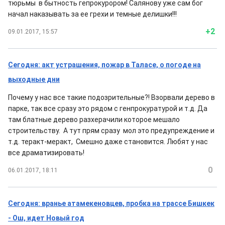
тюрьмы в бытность гепрокурором! Салянову уже сам бог
начал наказывать за ее грехи и темные делишки!!!
+2
09.01.2017, 15:57
Сегодня: акт устрашения, пожар в Таласе, о погоде на
выходные дни
Почему у нас все такие подозрительные?! Взорвали дерево в
парке, так все сразу это рядом с генпрокуратурой и т.д. Да
там блатные дерево разхерачили которое мешало
строительству. А тут прям сразу мол это предупреждение и
т.д. теракт-меракт, Смешно даже становится. Любят у нас
все драматизировать!
0
06.01.2017, 18:11
Сегодня: вранье атамекеновцев, пробка на трассе Бишкек
- Ош, идет Новый год