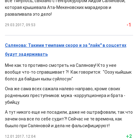
все тянулось, связано с генпрокурором Аидой Саляновой,
которая крышевала Ата-Мекеновских марадеров и
разваливала это дело!
-1
29.03.2017, 09:53
Салянова: Такими темпами скоро и за "лайк" в соцсетях
будут задерживать
Мне как то противно смотреть на Салянову! Кто у нее
вообще что-то справшивает ?! Как говорится: "Оозу кыйшык
болсо да байдын кызы суйлосун"
Она же сама всех сажала налево-направо, кроме своих
родненьких преступников: мужа -коррупционера и брата -
убийцу.
А тут никого еще не посадили, даже не оштрафовали, так что
зачем она все по себе судит?! Сейчас не те времена, как
быыло при Саляновой и дела не фальсифицируют!
+2
12.01.2017, 12:04