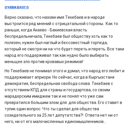
очевидного
Верно сказано, что назови имя Текебаев и в народе
выстроится ряд мнений с отрицатальной стороны. Как то
раньше, когда Акаево - Бакиевская власть
беспредельничала, Текебаев был обществу хоть как то
полезен, нужен был наглый и бессовестный торпеда,
который не смотря ни на что будет переть и переть. Все таки
народ его поддерживал так как нудно было выбирать
меньщее зло против кровавых режимов!
Но Текебаев не понимал этого и думал, что народ его любит и
поддерживает априори. Но сейчас, когда в Кыргызстане
демократия, беспредельная свобода слова. Текебаев с
отсутствием КПД для страны и государтсва, со своим
марадерским имиджем так и не понял что уже сам
превратился большим злом для для общества. Его ставит в
тупик один вопрос: Что ты сделал для общества
созидательного за 25 лет депутатства?! Ответа нет ни от
него, ни от его малочисленных единомышленников...