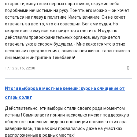
старости, кинув всех верных соратников, окружив себя
подобными нечистыми на руку. Понять его можно – он хочет
остаться на плаву в политике. Иметь влияние. Он не хочет
отвечать за все то, что он совершил. Бог ему судья. Но
скорее всего ему все же придется ответить. И судя по
действиям провоохранительных органов, ему придется
отвечать уже в скором будущем. - Мне кажется что в этих
нескольких предложениях, описана вся жизнь талантливого
лицемера и интригана Текебаева!
0
17.12.2016, 22:30
Итоги выборов в местные кенеши: курс на очищение от
старых элит
Действительно, эти выборы стали своего рода моментом
истины ! Сами власти поняли насколько имеют поддержку в
обществе, нынешние лидеры оппозиции поняли, что их эра
завершилась, так как они провалились даже на участках
расположенные в родных местах!