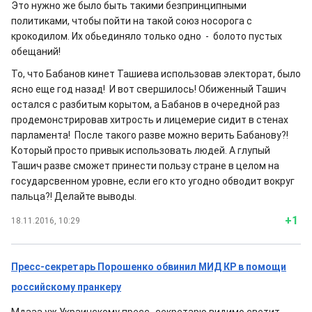
Это нужно же было быть такими безпринципными
политиками, чтобы пойти на такой союз носорога с
крокодилом. Их обьединяло только одно - болото пустых
обещаний!
То, что Бабанов кинет Ташиева использовав электорат, было
ясно еще год назад! И вот свершилось! Обиженный Ташич
остался с разбитым корытом, а Бабанов в очередной раз
продемонстрировав хитрость и лицемерие сидит в стенах
парламента! После такого разве можно верить Бабанову?!
Который просто привык использовать людей. А глупый
Ташич разве сможет принести пользу стране в целом на
государсвенном уровне, если его кто угодно обводит вокруг
пальца?! Делайте выводы.
+1
18.11.2016, 10:29
Пресс-секретарь Порошенко обвинил МИД КР в помощи
российскому пранкеру