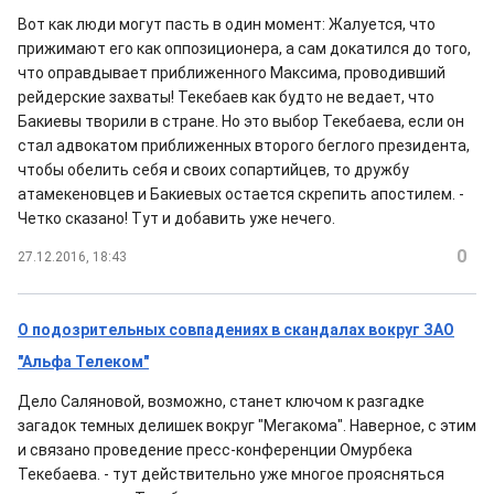
Вот как люди могут пасть в один момент: Жалуется, что
прижимают его как оппозиционера, а сам докатился до того,
что оправдывает приближенного Максима, проводивший
рейдерские захваты! Текебаев как будто не ведает, что
Бакиевы творили в стране. Но это выбор Текебаева, если он
стал адвокатом приближенных второго беглого президента,
чтобы обелить себя и своих сопартийцев, то дружбу
атамекеновцев и Бакиевых остается скрепить апостилем. -
Четко сказано! Тут и добавить уже нечего.
0
27.12.2016, 18:43
О подозрительных совпадениях в скандалах вокруг ЗАО
"Альфа Телеком"
Дело Саляновой, возможно, станет ключом к разгадке
загадок темных делишек вокруг "Мегакома". Наверное, с этим
и связано проведение пресс-конференции Омурбека
Текебаева. - тут действительно уже многое проясняться