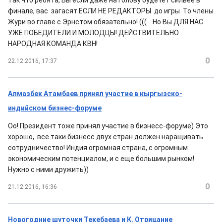
Так что ребята, Вы если даже на голову будетет сильее в
финале, вас загасят ЕСЛИ НЕ РЕДАКТОРЫ до игры То члены
Жури во главе с Эрнстом обязательно! ((( Но Вы ДЛЯ НАС
УЖЕ ПОБЕДИТЕЛИ И МОЛОДЦЫ! ДЕЙСТВИТЕЛЬНО
НАРОДНАЯ КОМАНДА КВН!
0
22.12.2016, 17:37
Алмазбек Атамбаев принял участие в кыргызско-
индийском бизнес-форуме
Оо! Президент тоже принял участие в бизнесс-форуме) Это
хорошо, все таки бизнесс двух стран должен наращивать
сотрудничество! Индия огромная страна, с огромным
экономическим потенциалом, и с еще большим рынком!
Нужно с ними дружить))
0
21.12.2016, 16:36
Новогодние шуточки Текебаева и К. Отрицание