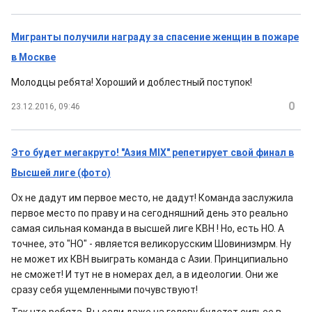
Мигранты получили награду за спасение женщин в пожаре
в Москве
Молодцы ребята! Хороший и доблестный поступок!
0
23.12.2016, 09:46
Это будет мегакруто! "Азия MIX" репетирует свой финал в
Высшей лиге (фото)
Ох не дадут им первое место, не дадут! Команда заслужила
первое место по праву и на сегодняшний день это реально
самая сильная команда в высшей лиге КВН ! Но, есть НО. А
точнее, это "НО" - является великорусским Шовинизмрм. Ну
не может их КВН выиграть команда с Азии. Принципиально
не сможет! И тут не в номерах дел, а в идеологии. Они же
сразу себя ущемленными почувствуют!