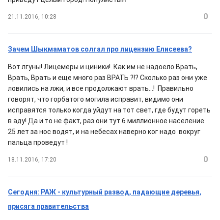
0
21.11.2016, 10:28
Зачем Шыкмаматов солгал про лицензию Елисеева?
Вот лгуны! Лицемеры и циники! Как им не надоело Врать,
Врать, Врать и еще много раз ВРАТЬ ?!? Сколько раз они уже
ловились на лжи, и все продолжают врать...! Правильно
говорят, что горбатого могила исправит, видимо они
исправятся только когда уйдут на тот свет, где будут гореть
в аду! Да и то не факт, раз они тут 6 миллионное население
25 лет за нос водят, и на небесах наверно ког надо вокруг
пальца проведут !
0
18.11.2016, 17:20
Сегодня: РАЖ - культурный развод, падающие деревья,
присяга правительства