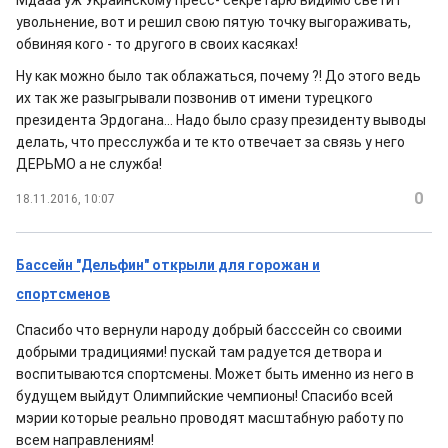
Мдааа уж Украинскому пресс- секретарю видимо светит
увольнение, вот и решил свою пятую точку выгораживать,
обвиняя кого - то другого в своих касяках!
Ну как можно было так облажаться, почему ?! До этого ведь
их так же разыгрывали позвонив от имени турецкого
президента Эрдогана... Надо было сразу президенту выводы
делать, что пресслужба и те кто отвечает за связь у него
ДЕРЬМО а не служба!
0
18.11.2016, 10:07
Бассейн "Дельфин" открыли для горожан и
спортсменов
Спасибо что вернули народу добрый басссейн со своими
добрыми традициями! пускай там радуется детвора и
воспитываются спортсмены. Может быть именно из него в
будущем выйдут Олимпийские чемпионы! Спасибо всей
мэрии которые реально проводят масштабную работу по
всем направлениям!