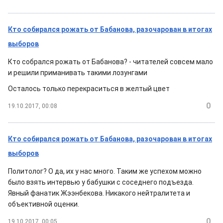
Кто собирался рожать от Бабанова, разочарован в итогах
выборов
Кто собрался рожать от Бабанова? - читателей совсем мало
и решили приманивать такими лозунгами
Осталось только перекраситься в желтый цвет
0
19.10.2017, 00:08
Кто собирался рожать от Бабанова, разочарован в итогах
выборов
Политолог? О да, их у нас много. Таким же успехом можно
было взять интервью у бабушки с соседнего подъезда.
Явный фанатик Жээнбекова. Никакого нейтралитета и
объективной оценки.
0
19.10.2017, 00:05