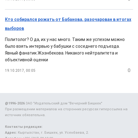
Кто собирался рожать от Бабанова, разочарован в итогах
выборов
Политолог? О да, их у нас много. Таким же успехом можно
было взять интервью у бабушки с соседнего подъезда.
Явный фанатик Жээнбекова. Никакого нейтралитета и
объективной оценки
0
19.10.2017, 00:05
@1996-2026
ЗАО "Издательский дом "Вечерний Бишкек"
При размещении материалов на сторонних ресурсах гиперссылка на
источник обязательна.
Контакты редакции:
Адрес:
Кыргызстан, г. Бишкек, ул. Усенбаева, 2.