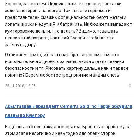
Хорошо, закрываем. Ледник сползает в карьер, остатки
золота потеряны навсегда. Три тысячи горняков и
представителей смежных специальностей берут метлы и
лопаты в руки и едут в РФ батрачить. Из бюджета выпадают
кумторовские деньги. Что делать? Видимо, повышать
пенсионный возраст, как в той России. Чтобы как-то
затянуть дыру.
Отнимаем. Приходит наш сват-брат-агроном на место
исполнительного директора, начальника отдела техники
безопасности и тп. Рисовать картину дальше или и так все
понятно? Берем любое госпредприятие и видим слезы.
0
23.11.2018, 12:35
Абылгазиев и президент Centerra Gold Inc Перри обсудили
планы по Кумтору
Надеюсь, что все-таки договорятся. Бросать разработку на
этом этапе нелогично и невыгодно для обеих сторон.