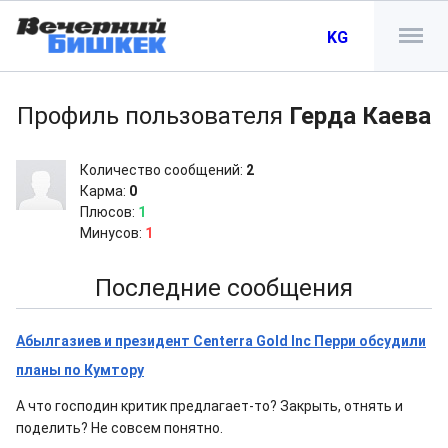
KG
Профиль пользователя
Герда Каева
Количество сообщений:
2
Карма:
0
Плюсов:
1
Минусов:
1
Последние сообщения
Абылгазиев и президент Centerra Gold Inc Перри обсудили
планы по Кумтору
А что господин критик предлагает-то? Закрыть, отнять и
поделить? Не совсем понятно.