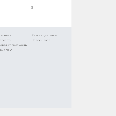
0
ансовая
Рекламодателям
отность
Пресс-центр
овая грамотность
вка "ВБ"