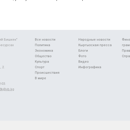
ий Бишкек"
Все новости
Народные новости
Фин
ресурсах
Политика
Кыргызская пресса
грам
Экономика
Блоги
Прав
Общество
Фото
Спра
Культура
Видео
 2.
Спорт
Инфографика
Происшествия
В мире
-03.
48k@vb.kg