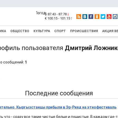
$ 87.43 - 87.78
€ 100.15 - 101.15
ИКА
ОБЩЕСТВО
КУЛЬТУРА
СПОРТ
ПРОИСШЕСТВИЯ
АКЦИЯ В
рофиль пользователя
Дмитрий Ложник
о сообщений:
1
5
Последние сообщения
ительно. Кыргызстанцы прибыли в Эр-Рияд на этнофестиваль
ь что - сразу все такие чистые белые и пушистые. В каждом где-т