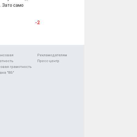
. Зато само
-2
ансовая
Рекламодателям
отность
Пресс-центр
овая грамотность
вка "ВБ"