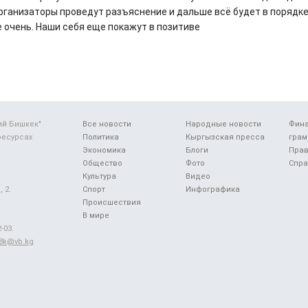
рганизаторы проведут разъяснение и дальше всё будет в порядке
 очень. Наши себя еще покажут в позитиве
ий Бишкек"
Все новости
Народные новости
Фин
ресурсах
Политика
Кыргызская пресса
грам
Экономика
Блоги
Прав
Общество
Фото
Спра
Культура
Видео
 2.
Спорт
Инфографика
Происшествия
В мире
-03.
48k@vb.kg