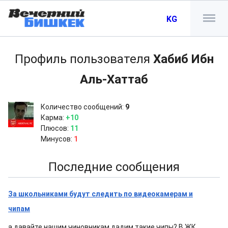
KG
Профиль пользователя
Хабиб Ибн
Аль-Хаттаб
Количество сообщений:
9
Карма:
+10
Плюсов:
11
Минусов:
1
Последние сообщения
За школьниками будут следить по видеокамерам и
чипам
а давайте нашим чиновникам дадим такие чипы? В ЖК