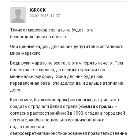
IGROCK
03.02.2015, 12:07
Таких отморозков трогать не будет , это
безпредельщики на все сто.
Они ценные кадры , для наших депутатов и остального
мира мерзкого.
Ведь руки марать не охота , а этим терять нечего . Тем
более платят хорошо, да отсидка проходит по
минимальному сроку. Зона для них будет как
перевалочная база , отсиделся да и дальше втопил на
дело.
Как по мне, бывшим операм ( истинным , патриотам )
создать отряд аля белая стрела (
«Бе́лая стрела́»
—
согласно распространённой в 1990-х годах в городской
легенде, якобы специально организованная и
подготовленная
сверхсекретнаязаконспирированная правительственна