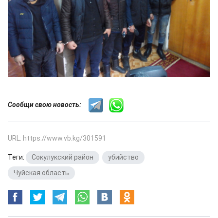
Сообщи свою новость:
URL: https://www.vb.kg/301591
Теги:
Сокулукский район
,
убийство
,
Чуйская область