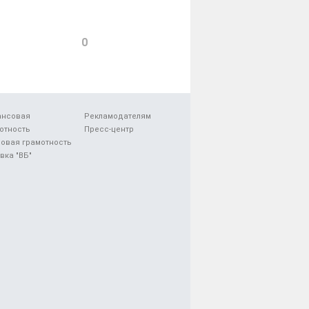
0
ансовая
Рекламодателям
отность
Пресс-центр
овая грамотность
вка "ВБ"