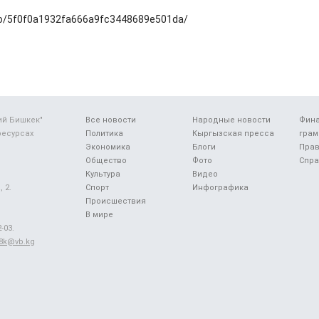
deo/5f0f0a1932fa666a9fc3448689e501da/
ий Бишкек"
Все новости
Народные новости
Фин
ресурсах
Политика
Кыргызская пресса
грам
Экономика
Блоги
Прав
Общество
Фото
Спра
Культура
Видео
 2.
Спорт
Инфографика
Происшествия
В мире
-03.
48k@vb.kg