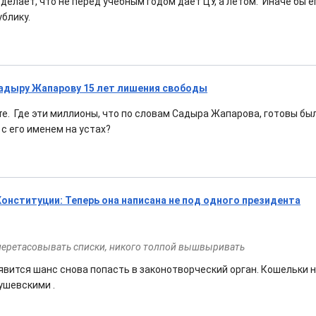
делает, что не перед учебным годом даёт ЦУ, а летом. Иначе бы е
ублику.
адыру Жапарову 15 лет лишения свободы
те. Где эти миллионы, что по словам Садыра Жапарова, готовы бы
с его именем на устах?
Конституции: Теперь она написана не под одного президента
 перетасовывать списки, никого толпой вышвыривать
явится шанс снова попасть в законотворческий орган. Кошельки н
ушевскими .