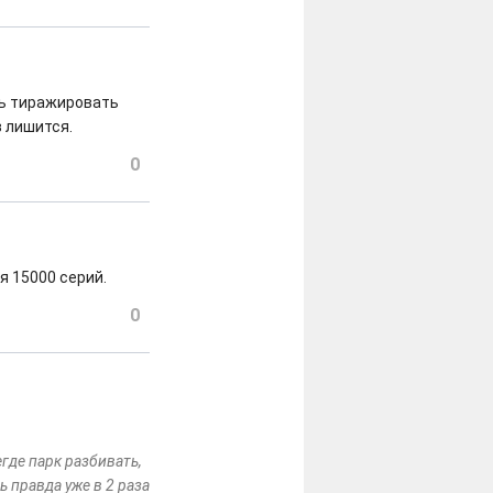
ть тиражировать
 лишится.
0
я 15000 серий.
0
где парк разбивать,
ь правда уже в 2 раза