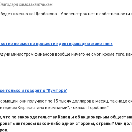
благодаря самозахватчикам.
 будет именно на Щербакова. У зеленстроя нет в собственности п
льство не смогло провести идентификацию животных
дучи министром финансов вообще ничего не смог, кроме того, ка
се только и говорят о "Кумторе"
формации, они получают по 15 тысяч долларов в месяц, так надо 
нтересы Кыргызстана в компании", - сказал Торобаев."
се, что по законодательству Канады об акционерным общества
ровать интересы какой-либо одной стороны, страны? Они до
ров.