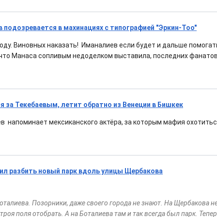
 подозревается в махинациях с типографией "Эркин-Тоо"
оду. Виновных наказать! Иманалиев если будет и дальше помога
 что Манаса сопливым недоделком выставила, последних фанатов
я за Текебаевым, летит обратно из Венеции в Бишкек
аев напоминает мексиканского актёра, за которым мафия охотитьс
ил разбить новый парк вдоль улицы Щербакова
оталиева. Позорники, даже своего города не знают. На Щербакова не
строя поля отобрать. А на Боталиева там и так всегда был парк. Тепер