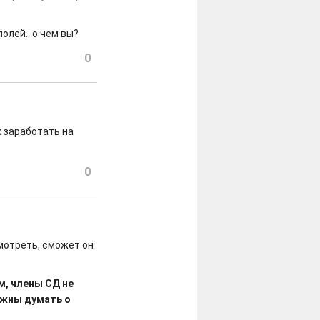
олей.. о чем вы?
0
к заработать на
0
смотреть, сможет он
м, члены СД не
лжны думать о