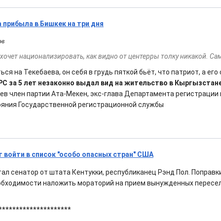
 прибыла в Бишкек на три дня
ов
н хочет национализировать, как видно от центерры толку никакой. С
ься на Текебаева, он себя в грудь пяткой бьёт, что патриот, а его
С за 5 лет незаконно выдал вид на жительство в Кыргызстане
в член партии Ата-Мекен, экс-глава Департамента регистрации 
ояния Государственной регистрационной службы
войти в список "особо опасных стран" США
ал сенатор от штата Кентукки, республиканец Рэнд Пол. Поправк
еобходимости наложить мораторий на прием вынужденных пересел
*********************