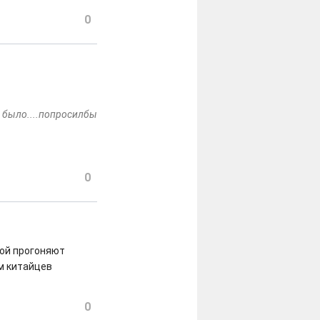
0
но было....попросилбы
0
кой прогоняют
м китайцев
0