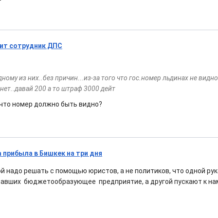
бит сотрудник ДПС
дному из них..без причин...из-за того что гос.номер льдинах не вид
нет..давай 200 а то штраф 3000 дейт
, что номер должно быть видно?
 прибыла в Бишкек на три дня
й надо решать с помощью юристов, а не политиков, что одной ру
вавших бюджетообразующее предприятие, а другой пускают к на