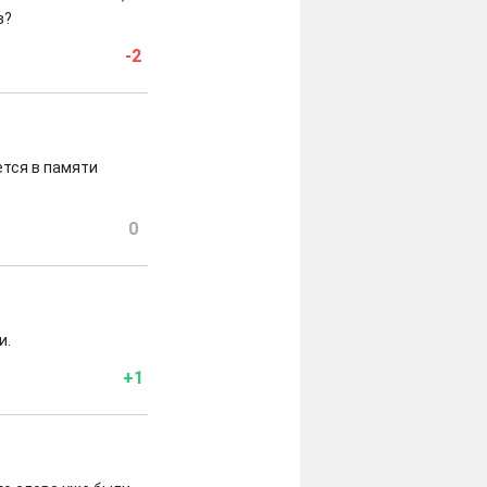
в?
-2
тся в памяти
0
и.
+1