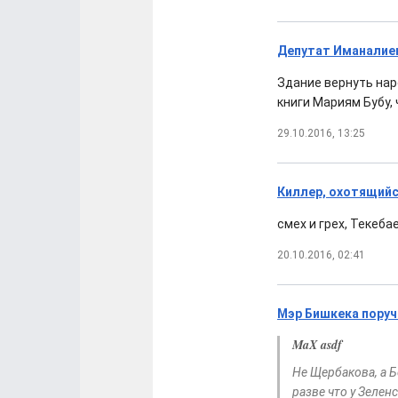
Депутат Иманалиев
Здание вернуть нар
книги Мариям Бубу,
29.10.2016, 13:25
Киллер, охотящийс
смех и грех, Текеб
20.10.2016, 02:41
Мэр Бишкека поруч
MaX asdf
Не Щербакова, а Б
разве что у Зелен