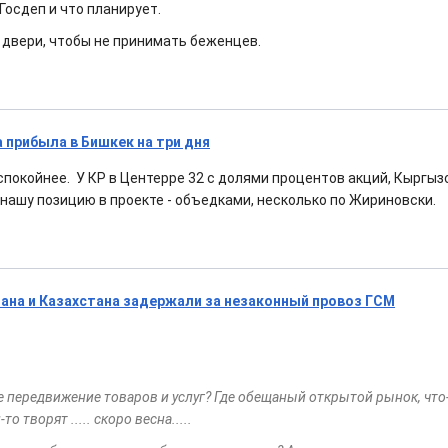
е Госдеп и что планирует.
двери, чтобы не принимать беженцев.
 прибыла в Бишкек на три дня
спокойнее. У КР в Центерре 32 с долями процентов акций, Кыргы
 нашу позицию в проекте - объедками, несколько по Жириновски.
на и Казахстана задержали за незаконный провоз ГСМ
е передвижение товаров и услуг? Где обещаный открытой рынок, что
о творят ..... скоро весна.....