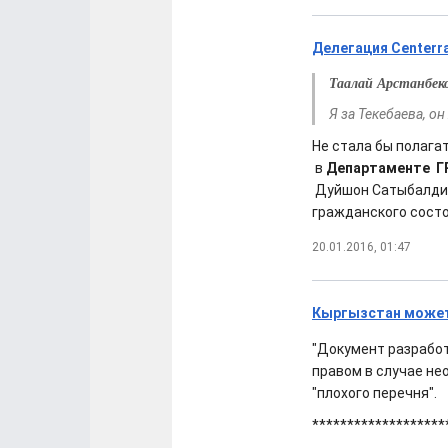
Делегация Centerra
Таалай Арстанбек
Я за Текебаева, о
Не стала бы полагат
в
Департаменте ГР
Дуйшон Сатыбалдие
гражданского сост
20.01.2016, 01:47
Кыргызстан может 
"Документ разработ
правом в случае н
"плохого перечня".
*******************