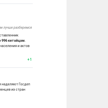
ами лучше разберемся
 ставленник
 996 китайцам.
населения и актов
+1
и наделяют Госдеп
енцев из стран