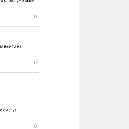
го слова уже были
0
ли выйти на
0
е смогут
0