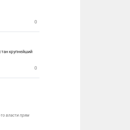
0
зстан крупнейший
0
-то власти прям