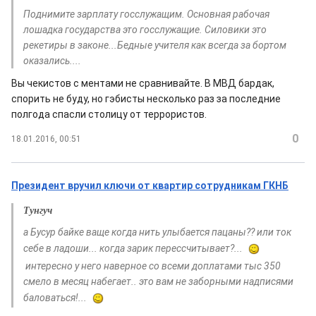
Поднимите зарплату госслужащим. Основная рабочая
лошадка государства это госслужащие. Силовики это
рекетиры в законе...Бедные учителя как всегда за бортом
оказались....
Вы чекистов с ментами не сравнивайте. В МВД бардак,
спорить не буду, но гэбисты несколько раз за последние
полгода спасли столицу от террористов.
0
18.01.2016, 00:51
Президент вручил ключи от квартир сотрудникам ГКНБ
Тунгуч
а Бусур байке ваще когда нить улыбается пацаны?? или ток
себе в ладоши... когда зарик перессчитывает?...
интересно у него наверное со всеми доплатами тыс 350
смело в месяц набегает.. это вам не заборными надписями
баловаться!...