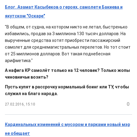
Блог. Азамат Касыбеков о героях, самолете Бакиева и
якутском "Оскаре"
"В общем, от судна, на котором никто не летал, быстренько
избавились, продав за 3 миллиона 130 тысяч долларов. На
вырученные средства хотят приобрести пассажирский
самолет для среднемагистральных перелетов. Но тот стоит
от 25 миллионов долларов. Вот такая поднебесная
арифметика."
А нафига КР самолёт только на 12 человек? Только жопы
чиновничьи возить?
Пусть купят в рассрочку нормальный боинг или ТУ, чтобы
служил на благо народа.
0
27.02.2016, 15:10
Кардинальных изменений с мусором и парками новый мэр
не обещает