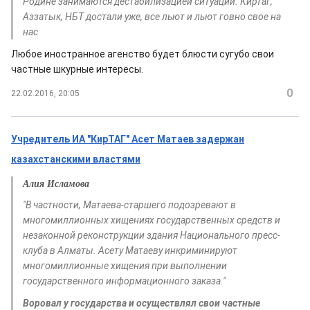
Родине занимаются дестабилизацией ситуации. Киртаг,
Аззатык, НБТ достали уже, все льют и льют говно свое на
нас
Любое иностранное агенство будет блюсти сугубо свои
частные шкурные интересы.
0
22.02.2016, 20:05
Учредитель ИА "КирТАГ" Асет Матаев задержан
казахстанскими властями
Алия Исламова
"В частности, Матаева-старшего подозревают в
многомиллионных хищениях государственных средств и
незаконной реконструкции здания Национального пресс-
клуба в Алматы. Асету Матаеву инкриминируют
многомиллионные хищения при выполнении
государственного информационного заказа."
Воровал у государства и осуществлял свои частные