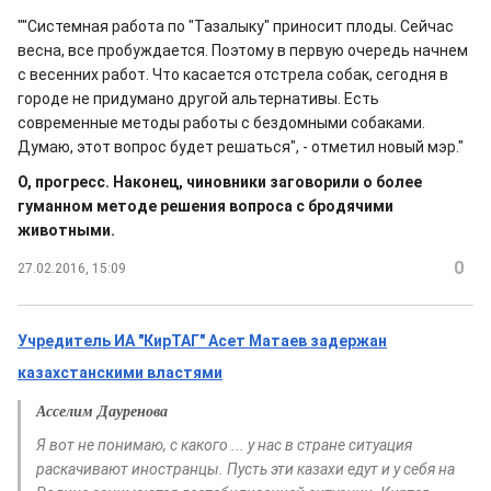
""Системная работа по "Тазалыку" приносит плоды. Сейчас
весна, все пробуждается. Поэтому в первую очередь начнем
с весенних работ. Что касается отстрела собак, сегодня в
городе не придумано другой альтернативы. Есть
современные методы работы с бездомными собаками.
Думаю, этот вопрос будет решаться", - отметил новый мэр."
О, прогресс. Наконец, чиновники заговорили о более
гуманном методе решения вопроса с бродячими
животными.
0
27.02.2016, 15:09
Учредитель ИА "КирТАГ" Асет Матаев задержан
казахстанскими властями
Асселим Дауренова
Я вот не понимаю, с какого ... у нас в стране ситуация
раскачивают иностранцы. Пусть эти казахи едут и у себя на