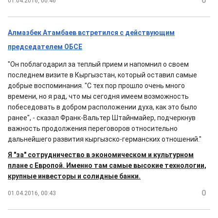
0
01.04.2016, 00:46
Алмазбек Атамбаев встретился с действующим
председателем ОБСЕ
"Он поблагодарил за теплый прием и напомнил о своем
последнем визите в Кыргызстан, который оставил самые
добрые воспоминания. "С тех пор прошло очень много
времени, но я рад, что мы сегодня имеем возможность
побеседовать в добром расположении духа, как это было
ранее", - сказал Франк-Вальтер Штайнмайер, подчеркнув
важность продолжения переговоров относительно
дальнейшего развития кыргызско-германских отношений."
Я "за" сотрудничество в экономическом и культурном
плане с Европой. Именно там самые высокие технологии,
крупные инвесторы и солидные банки.
0
01.04.2016, 00:43