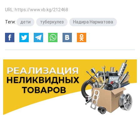
URL: https://www.vb.kg/212468
Теги:
дети
,
туберкулез
,
Надира Нарматова