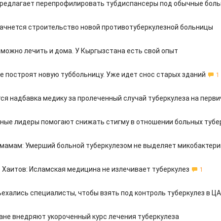
редлагает перепрофилировать тубдиспансеры под обычные бол
начнется строительство новой противотуберкулезной больницы
 можно лечить и дома. У Кыргызстана есть свой опыт
е построят новую туббольницу. Уже идет снос старых зданий
1
тся надбавка медику за пролеченный случай туберкулеза на перви
ные лидеры помогают снижать стигму в отношении больных тубе
мамам: Умерший больной туберкулезом не выделяет микобактери
Хаитов: Исламская медицина не излечивает туберкулез
1
ъехались специалисты, чтобы взять под контроль туберкулез в ЦА
ане внедряют укороченный курс лечения туберкулеза