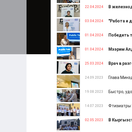
В железно
22.04.2024
"Работа и 
03.04.2024
Победить т
01.04.2024
Мээрим Алд
01.04.2024
Врач в раз
25.03.2024
Глава Минзд
24.09.2023
Быстро, уд
19.08.2023
Фтизиатры 
14.07.2023
В Кыргызс
02.05.2023