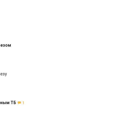
лезом
лезу
рным ТБ
1