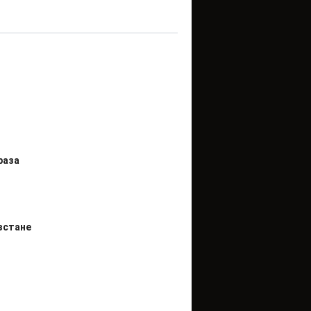
раза
зстане