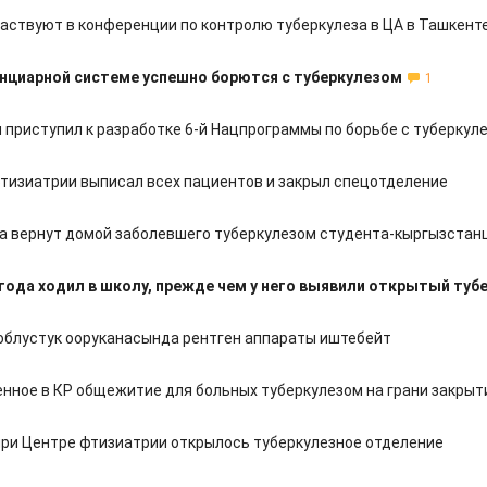
частвуют в конференции по контролю туберкулеза в ЦА в Ташкент
енциарной системе успешно борются с туберкулезом
1
 приступил к разработке 6-й Нацпрограммы по борьбе с туберкул
тизиатрии выписал всех пациентов и закрыл спецотделение
а вернут домой заболевшего туберкулезом студента-кыргызстанц
года ходил в школу, прежде чем у него выявили открытый туб
облустук ооруканасында рентген аппараты иштебейт
нное в КР общежитие для больных туберкулезом на грани закрыт
при Центре фтизиатрии открылось туберкулезное отделение