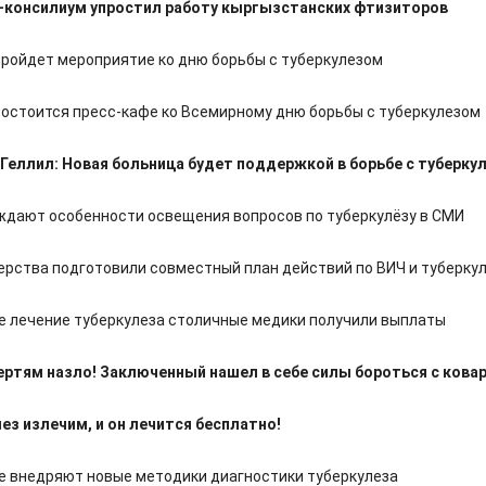
-консилиум упростил работу кыргызстанских фтизиторов
пройдет мероприятие ко дню борьбы с туберкулезом
состоится пресс-кафе ко Всемирному дню борьбы с туберкулезом
Геллил: Новая больница будет поддержкой в борьбе с туберку
ждают особенности освещения вопросов по туберкулёзу в СМИ
ерства подготовили совместный план действий по ВИЧ и туберку
е лечение туберкулеза столичные медики получили выплаты
ертям назло! Заключенный нашел в себе силы бороться с кова
ез излечим, и он лечится бесплатно!
е внедряют новые методики диагностики туберкулеза