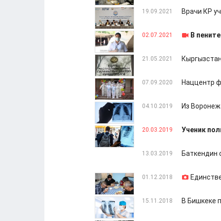
Врачи КР у
19.09.2021
В пенит
02.07.2021
Кыргызстан
21.05.2021
Наццентр ф
07.09.2020
Из Воронеж
04.10.2019
Ученик пол
20.03.2019
Баткендин 
13.03.2019
Единстве
01.12.2018
В Бишкеке 
15.11.2018