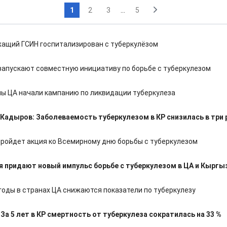
1
2
3
...
5
ащий ГСИН госпитализирован с туберкулёзом
запускают совместную инициативу по борьбе с туберкулезом
ны ЦА начали кампанию по ликвидации туберкулеза
Кадыров: Заболеваемость туберкулезом в КР снизилась в три 
пройдет акция ко Всемирному дню борьбы с туберкулезом
я придают новый импульс борьбе с туберкулезом в ЦА и Кыргы
годы в странах ЦА снижаются показатели по туберкулезу
 За 5 лет в КР смертность от туберкулеза сократилась на 33 %