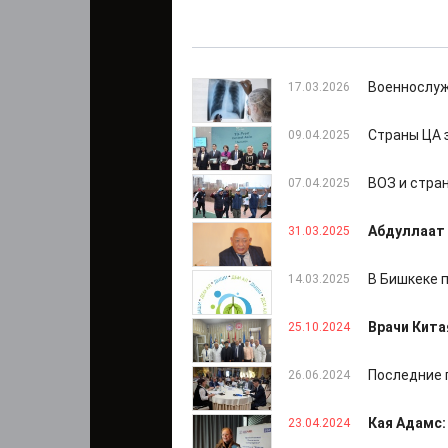
Военнослуж
17.03.2026
Страны ЦА 
09.04.2025
ВОЗ и стра
07.04.2025
Абдуллаат 
31.03.2025
В Бишкеке 
14.03.2025
Врачи Кита
25.10.2024
Последние 
26.06.2024
Кая Адамс:
23.04.2024