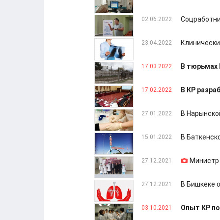
Соцработни
02.06.2022
Клинический
23.04.2022
В тюрьмах 
17.03.2022
В КР разра
17.02.2022
В Нарынско
27.01.2022
В Баткенск
15.01.2022
Министр 
27.12.2021
В Бишкеке 
27.12.2021
Опыт КР по
03.10.2021