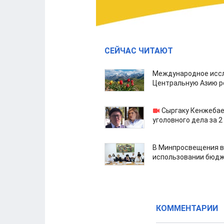
СЕЙЧАС ЧИТАЮТ
Международное иссл
Центральную Азию р
Сыргаку Кенжебае
уголовного дела за 2
В Минпросвещения в
использовании бюдж
КОММЕНТАРИИ