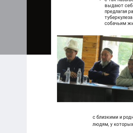
выдают себя
предлагая р
туберкулез
собачьим жи
с близкими и род
людям, у которых