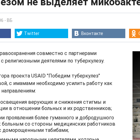
лезом не выделяет микобакт
06
-
ВБ
Twitter
Вконтакте
равоохранения совместно с партнерами
 с религиозными деятелями по туберкулезу.
ора проекта USAID "Победим туберкулез"
ой, с имамами необходимо усилить работу как
 направлениям:
росвещения верующих и снижения стигмы и
ии в отношении больных и их родственников;
ии проявления более гуманного и добродушного
к больным со стороны медицинских работников
 с доморощенными табибами;
ваемыми народными целителями, которые