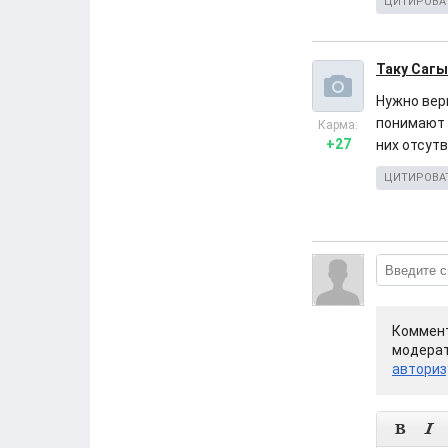
ЦИТИРОВА
Таку Сагы
Нужно вер
понимают 
Карма:
+27
них отсутв
ЦИТИРОВА
Коммент
модерат
авториз

