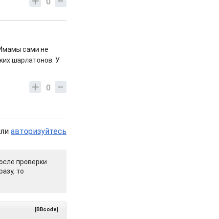
0
 Имамы сами не
ких шарлатонов. У
0
или
авторизуйтесь
осле проверки
азу, то
[BBcode]