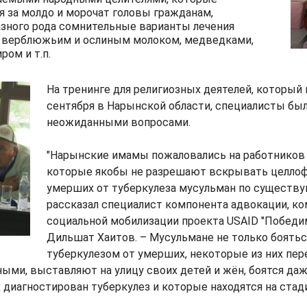
 за молдо и морочат головы гражданам,
азного рода сомнительные варианты лечения
а верблюжьим и ослиным молоком, медведками,
ром и т.п.
На тренинге для религиозных деятелей, который 
сентября в Нарынской области, специалисты бы
неожиданными вопросами.
"Нарынские имамы пожаловались на работников 
которые якобы не разрешают вскрывать целлоф
умерших от туберкулеза мусульман по существу
рассказал специалист компонента адвокации, к
социальной мобилизации проекта USAID "Победи
Дильшат Хаитов. – Мусульмане не только боятьс
туберкулезом от умерших, некоторые из них пе
ными, выставляют на улицу своих детей и жён, боятся да
 диагностирован туберкулез и которые находятся на стади