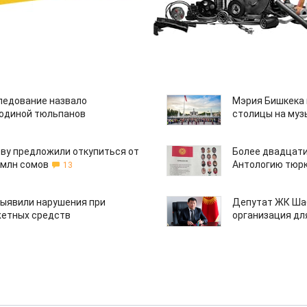
едование назвало
Мэрия Бишкека 
одиной тюльпанов
столицы на муз
ву предложили откупиться от
Более двадцати
 млн сомов
Антологию тюрк
13
ыявили нарушения при
Депутат ЖК Шаб
етных средств
организация дл