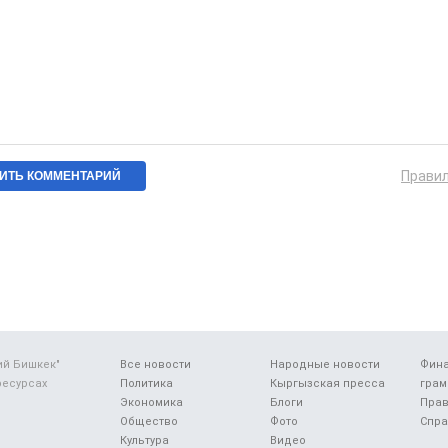
Прави
ий Бишкек"
Все новости
Народные новости
Фин
ресурсах
Политика
Кыргызская пресса
грам
Экономика
Блоги
Прав
Общество
Фото
Спра
Культура
Видео