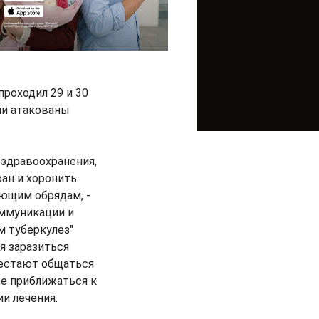
проходил 29 и 30
ли атакованы
здравоохранения,
ан и хоронить
ющим обрядам, -
оммуникации и
м туберкулез"
я заразиться
рестают общаться
же приближаться к
и лечения.