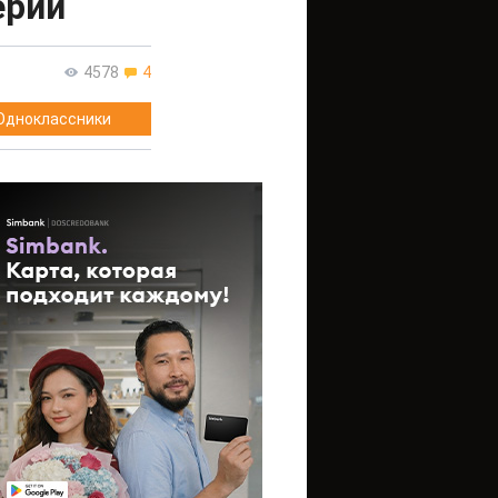
ерии
4578
4
Одноклассники