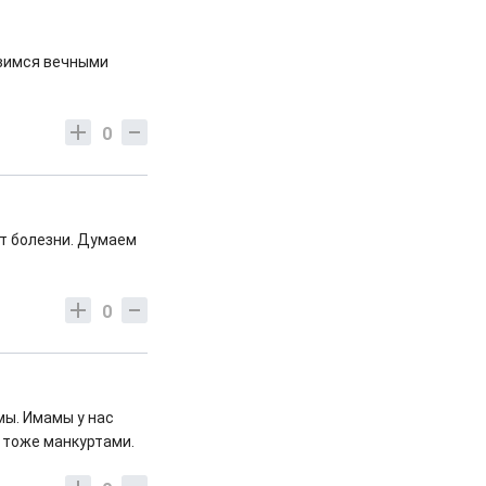
овимся вечными
0
т болезни. Думаем
0
мы. Имамы у нас
 тоже манкуртами.