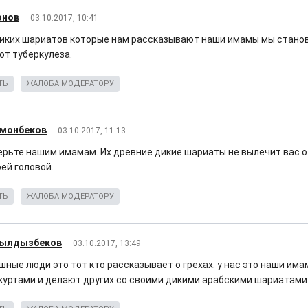
онов
03.10.2017, 10:41
диких шариатов которые нам рассказывают наши имамы мы стан
от туберкулеза.
ТЬ
ЖАЛОБА МОДЕРАТОРУ
смонбеков
03.10.2017, 11:13
ерьте нашим имамам. Их древние дикие шариаты не вылечит вас о
ей головой.
ТЬ
ЖАЛОБА МОДЕРАТОРУ
ылдызбеков
03.10.2017, 13:49
ные люди это тот кто рассказывает о грехах. у нас это наши има
куртами и делают других со своими дикими арабскими шариатами