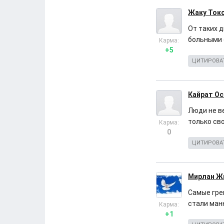
Жаку Ток
От таких 
больными 
Карма:
+5
ЦИТИРОВА
Кайрат О
Люди не в
только сво
Карма:
0
ЦИТИРОВА
Мирлан Ж
Самые греш
стали ман
Карма:
+1