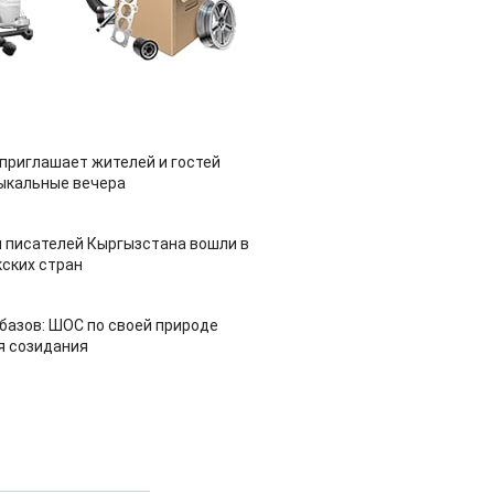
приглашает жителей и гостей
ыкальные вечера
 писателей Кыргызстана вошли в
ских стран
азов: ШОС по своей природе
я созидания