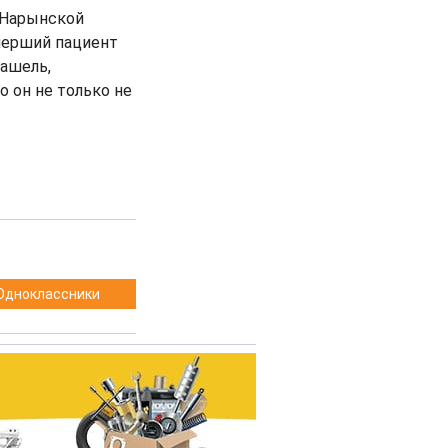
 Нарынской
мерший пациент
кашель,
о он не только не
Одноклассники