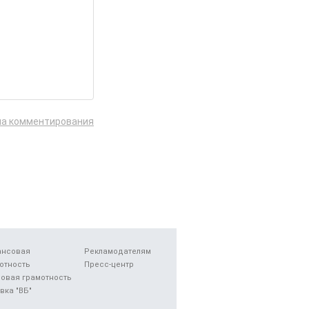
ла комментирования
ансовая
Рекламодателям
отность
Пресс-центр
овая грамотность
вка "ВБ"