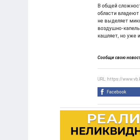
В общей сложност
области владеют 
не выделяет мико
воздушно-капельн
кашляет, но уже 
Сообщи свою ново
URL: https://www.vb
Facebook