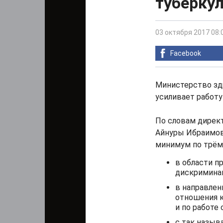
туберку
03 октября 2017 08:
Facebook
Министерство зд
усиливает работу
По словам директ
Айнуры Ибраимов
минимум по трём
в области п
дискриминац
в направлен
отношения 
и по работе
с так назы