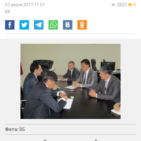
07 июня 2017 11:51
2823
0
ВБ
Фото:
ВБ