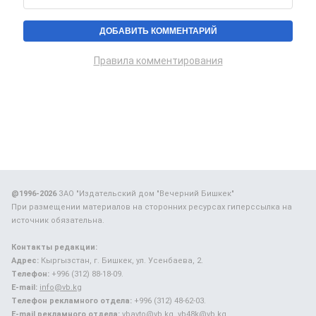
Правила комментирования
@1996-2026
ЗАО "Издательский дом "Вечерний Бишкек"
При размещении материалов на сторонних ресурсах гиперссылка на
источник обязательна.
Контакты редакции:
Адрес:
Кыргызстан, г. Бишкек, ул. Усенбаева, 2.
Телефон:
+996 (312) 88-18-09.
E-mail:
info@vb.kg
Телефон рекламного отдела:
+996 (312) 48-62-03.
E-mail рекламного отдела:
vbavto@vb.kg, vb48k@vb.kg