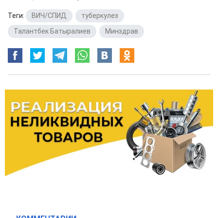
Теги:
ВИЧ/СПИД
,
туберкулез
,
Талантбек Батыралиев
,
Минздрав