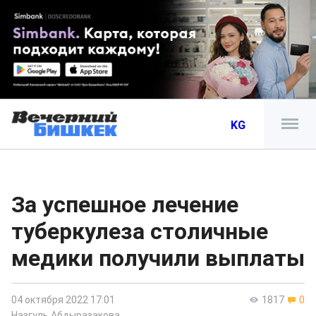
KG
За успешное лечение
туберкулеза столичные
медики получили выплаты
04 октября 2022 17:01
1817
0
Назгуль Абдыразакова