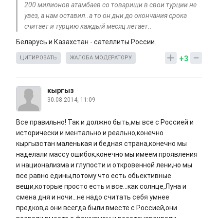
200 милионов атамбаев со товарищи в свои турции не
увез, а нам оставил..а то он дни до окончания срока
считает и турцию каждый месяц летает..
Беларусь и Казахстан - сателлиты России.
+3
ЦИТИРОВАТЬ
ЖАЛОБА МОДЕРАТОРУ
кыргыз
30.08.2014, 11:09
Все правильно! Так и должно быть,мы все с Россией и
исторически и ментально и реально,конечно
кыргызстан маленькая и бедная страна,конечно мы
наделали массу ошибок,конечно мы имеем проявления
и национализма и глупости и откровенной лени,но мы
все равно едины,потому что есть обьективные
вещи,которые просто есть и все...как солнце,Луна и
смена дня и ночи...не надо считать себя умнее
предков,а они всегда были вместе с Россией,они