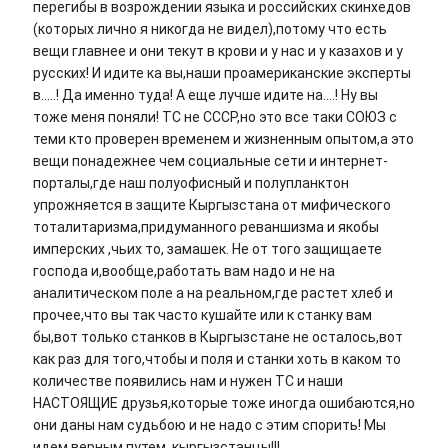
перегибы в возрождении языка и российских скинхедов
(которых лично я никогда не видел),потому что есть
вещи главнее и они текут в крови и у нас и у казахов и у
русских! И идите ка вы,наши проамериканские эксперты
в.....! Да именно туда! А еще лучше идите на....! Ну вы
тоже меня поняли! ТС не СССР,но это все таки СОЮЗ с
теми кто проверен временем и жизненным опытом,а это
вещи понадежнее чем социальные сети и интернет-
порталы,где наш полуофисный и полупланктон
упрожняется в защите Кыргызстана от мифического
тоталитаризма,придуманного реваншизма и якобы
имперских ,чьих то, замашек. Не от того защищаете
господа и,вообще,работать вам надо и не на
аналитическом поле а на реальном,где растет хлеб и
прочее,что вы так часто кушайте или к станку вам
бы,вот только станков в Кыргызстане не осталось,вот
как раз для того,чтобы и поля и станки хоть в каком то
количестве появились нам и нужен ТС и наши
НАСТОЯЩИЕ друзья,которые тоже иногда ошибаются,но
они даны нам судьбою и не надо с этим спорить! Мы
идем верным путем ,кыргызстанцы!!!