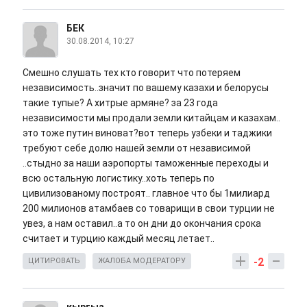
БЕК
30.08.2014, 10:27
Смешно слушать тех кто говорит что потеряем
независимость..значит по вашему казахи и белорусы
такие тупые? А хитрые армяне? за 23 года
независимости мы продали земли китайцам и казахам..
это тоже путин виноват?вот теперь узбеки и таджики
требуют себе долю нашей земли от независимой
..стыдно за наши аэропорты таможенные переходы и
всю остальную логистику..хоть теперь по
цивилизованому построят.. главное что бы 1милиард
200 милионов атамбаев со товарищи в свои турции не
увез, а нам оставил..а то он дни до окончания срока
считает и турцию каждый месяц летает..
-2
ЦИТИРОВАТЬ
ЖАЛОБА МОДЕРАТОРУ