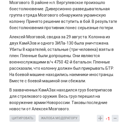
Мозгового. В районе н.п. Вергулевское произошло
боестолкновение. Диверсионно-разведывательная
группа отряда Мозгового обнаружила украинскую
колонну. Принято решение вступить в бой. В результате
боестолкновения противник понес серьезные потери.
Алексей Мозговой, сводка за 29 августа: Колонна из
двух КамАЗов и одного ЗИЛа-130 была уничтожена.
Убиты 8 карателей, остальные (три человека) взяты в
плен. Пленные были допрошены. Они являются
военнослужащими в/ч 4750 42-й батальон. Пленные
рассказали, что колонну должен был прикрывать БТР.
На боевой машине находились наемники-иностранцы.
Вместе с боевой машиной они сбежали.
В захваченных КамАЗах находился груз боеприпасов
для стрелкового оружия. Весь груз перешел на
вооружение армии Новороссии. Таковы последние
новости от Алексея Мозгового.
-1
ЦИТИРОВАТЬ
ЖАЛОБА МОДЕРАТОРУ