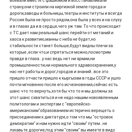
воевали вместе с фашизмом и восстанавливали
страну,они строили на киргизкой земле города и
дороги,заводы и больницы,театры и институты и всегда
Россия была не просто рядом,она была у всех и на слуху
и в глазах да и в сердце,чего уж там. То что происходит
с ТС дает нам реальный шанс перейти от метаний и
хаоса к развитию,манны с неба не будет,но
стабильности станет больше,будут видны плечи за
которые ,если что,и спрятаться можно,посмотрим
правде в глаза...у нас ведь нет ни армии,ни
промышленности,ни нормального здравоохранения,у
нас нет работы и дорог,городов и знаний...все это
пришло отчасти пришло к кыргызам в годы СССР и ушло
почти мгновенно после его исчезновения,сейчас есть
шанс что то вернуть,хотя бы что то и мы должны за
этот шанс схватиться и не надо нашим новоявленным
политологам и экспертам с "европейско-
американским"образованием истерично верещеть о
присоединении к диктатуре,о том что мы "островок
демократии" и нам нужно идти "своим" путем...не
лукавьте дорогие,под этим "своим" вы имеете в виду