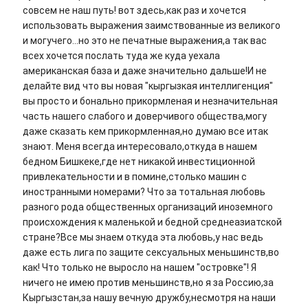
совсем не наш путь! вот здесь,как раз и хочется
использовать выражения заимствованные из великого
и могучего...но это не печатные выражения,а так вас
всех хочется послать туда же куда уехала
американская база и даже значительно дальше!И не
делайте вид что вы новая "кыргызкая интеллигенция"
вы просто и бонально прикормленая и незначительная
часть нашего слабого и доверчивого общества,могу
даже сказать кем прикормленная,но думаю все итак
знают. Меня всегда интересовало,откуда в нашем
бедном Бишкеке,где нет никакой инвестиционной
привлекательности и в помине,столько машин с
иностранными номерами? Что за тотальная любовь
разного рода общественных организаций иноземного
происхождения к маленькой и бедной среднеазиатской
стране?Все мы знаем откуда эта любовь,у нас ведь
даже есть лига по защите сексуальных меньшинств,во
как! Что только не выросло на нашем "островке"! Я
ничего не имею против меньшинств,но я за Россию,за
Кыргызстан,за нашу вечную дружбу,несмотря на наши