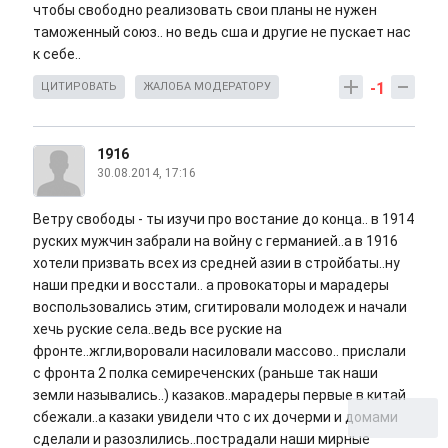
чтобы свободно реализовать свои планы не нужен
таможенный союз.. но ведь сша и другие не пускает нас
к себе..
-1
ЦИТИРОВАТЬ
ЖАЛОБА МОДЕРАТОРУ
1916
30.08.2014, 17:16
Ветру свободы - ты изучи про востание до конца.. в 1914
руских мужчин забрали на войну с германией..а в 1916
хотели призвать всех из средней азии в стройбаты..ну
наши предки и восстали.. а провокаторы и марадеры
воспользовались этим, сгитировали молодеж и начали
хечь руские села..ведь все руские на
фронте..жгли,воровали насиловали массово.. прислали
с фронта 2 полка семиреченских (раньше так наши
земли назывались..) казаков..марадеры первые в китай
сбежали..а казаки увидели что с их дочерми и домами
сделали и разозлились..пострадали наши мирные