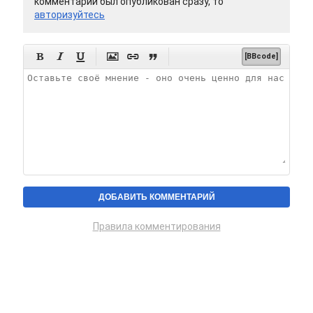
комментарий был опубликован сразу, то
авторизуйтесь






[BBcode]
Правила комментирования