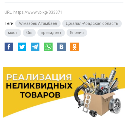
URL: https://www.vb.kg/333371
Теги:
Алмазбек Атамбаев
,
Джалал-Абадская область
,
мост
,
Ош
,
президент
,
Япония