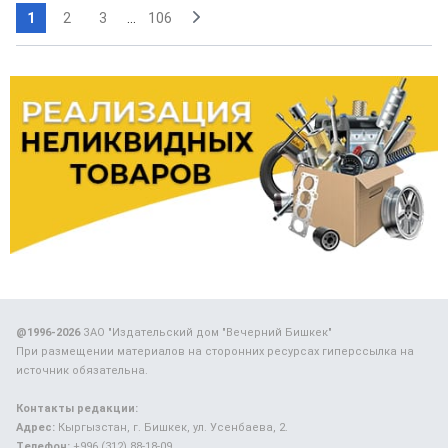
1
2
3
...
106
@1996-2026
ЗАО "Издательский дом "Вечерний Бишкек"
При размещении материалов на сторонних ресурсах гиперссылка на
источник обязательна.
Контакты редакции:
Адрес:
Кыргызстан, г. Бишкек, ул. Усенбаева, 2.
Телефон:
+996 (312) 88-18-09.