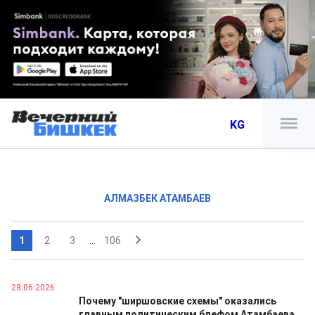
KG
АЛМАЗБЕК АТАМБАЕВ
1
2
3
...
106
28.06.2026
Почему "ширшовские схемы" оказались
главным политическим блефом Атамбаева