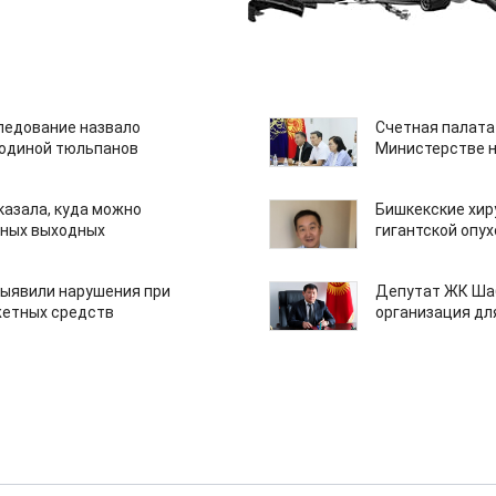
едование назвало
Счетная палата
одиной тюльпанов
Министерстве н
казала, куда можно
Бишкекские хир
нных выходных
гигантской опу
ыявили нарушения при
Депутат ЖК Шаб
етных средств
организация дл