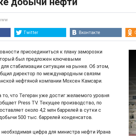
ке добычи нефти
www
Twitter
Вконтакте
товности присоединиться к плану заморозки
оторый был предложен ключевыми
для стабилизации ситуации на рынке. Об этом,
ообщил директор по международным связям
анской нефтяной компании Мохсен Камсари.
а то, что Тегеран уже достиг желаемого уровня
общает Press TV. Текущее производство, по
оставляет около 4,2 млн баррелей в сутки с
добычи 500 тыс. баррелей конденсатов.
 необходимая цифра для министра нефти Ирана