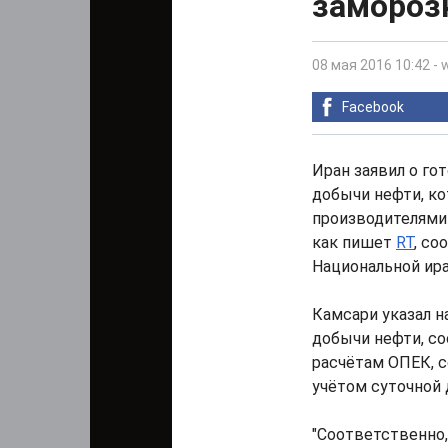
замороз
08 мая 2016 10:42
-
Facebook
Иран заявил о го
добычи нефти, к
производителями 
как пишет
RT
, с
Национальной ир
Камсари указал н
добычи нефти, со
расчётам ОПЕК, с
учётом суточной 
"Соответственно,