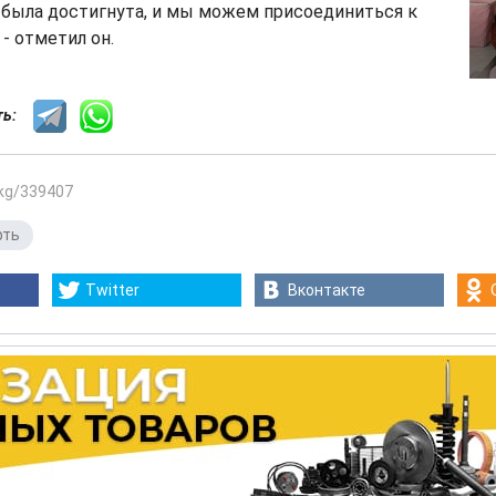
 была достигнута, и мы можем присоединиться к
 - отметил он.
сть:
.kg/339407
фть
Twitter
Вконтакте