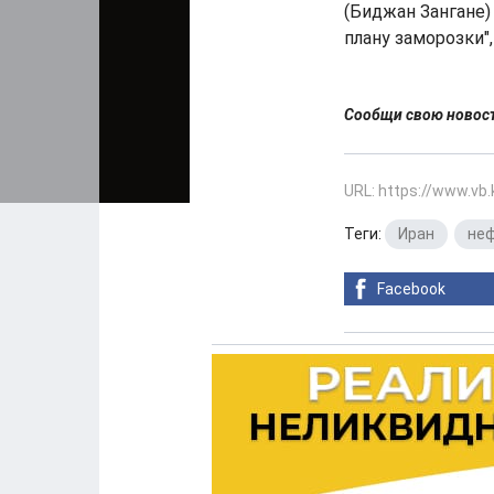
(Биджан Зангане)
плану заморозки",
Сообщи свою ново
URL: https://www.vb
Теги:
Иран
,
не
Facebook