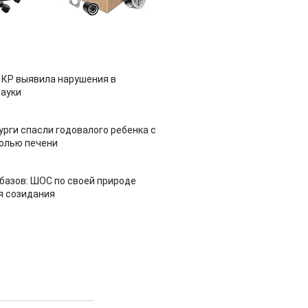
 КР выявила нарушения в
ауки
урги спасли годовалого ребенка с
холью печени
азов: ШОС по своей природе
я созидания