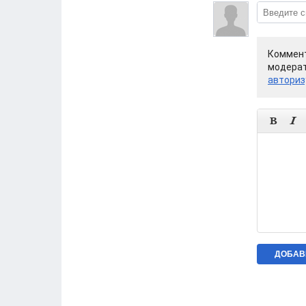
Коммент
модерат
авториз

