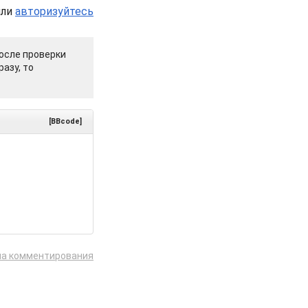
или
авторизуйтесь
осле проверки
азу, то
[BBcode]
ла комментирования