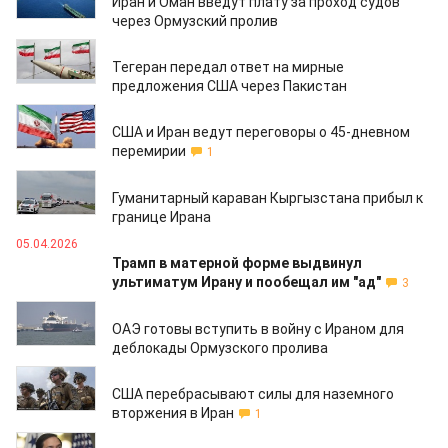
Иран и Оман введут плату за проход судов
через Ормузский пролив
07.04.2026
Тегеран передал ответ на мирные
предложения США через Пакистан
07.04.2026
США и Иран ведут переговоры о 45-дневном
перемирии
1
07.04.2026
Гуманитарный караван Кыргызстана прибыл к
границе Ирана
05.04.2026
Трамп в матерной форме выдвинул
ультиматум Ирану и пообещал им "ад"
3
02.04.2026
ОАЭ готовы вступить в войну с Ираном для
деблокады Ормузского пролива
01.04.2026
США перебрасывают силы для наземного
вторжения в Иран
1
01.04.2026