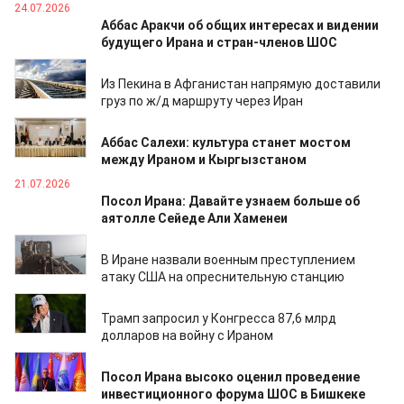
24.07.2026
Аббас Аракчи об общих интересах и видении
будущего Ирана и стран-членов ШОС
21.07.2026
Из Пекина в Афганистан напрямую доставили
груз по ж/д маршруту через Иран
21.07.2026
Аббас Салехи: культура станет мостом
между Ираном и Кыргызстаном
21.07.2026
Посол Ирана: Давайте узнаем больше об
аятолле Сейеде Али Хаменеи
20.07.2026
В Иране назвали военным преступлением
атаку США на опреснительную станцию
27.06.2026
Трамп запросил у Конгресса 87,6 млрд
долларов на войну с Ираном
24.06.2026
Посол Ирана высоко оценил проведение
инвестиционного форума ШОС в Бишкеке