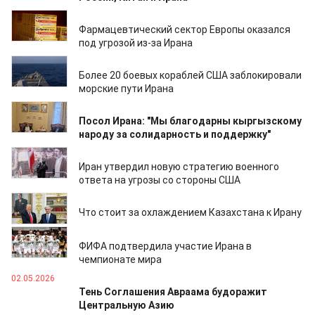
18.05.2026
Фармацевтический сектор Европы оказался
под угрозой из-за Ирана
11.05.2026
Более 20 боевых кораблей США заблокировали
морские пути Ирана
11.05.2026
Посол Ирана: "Мы благодарны кыргызскому
народу за солидарность и поддержку"
11.05.2026
Иран утвердил новую стратегию военного
ответа на угрозы со стороны США
05.05.2026
Что стоит за охлаждением Казахстана к Ирану
03.05.2026
ФИФА подтвердила участие Ирана в
чемпионате мира
02.05.2026
Тень Соглашения Авраама будоражит
Центральную Азию