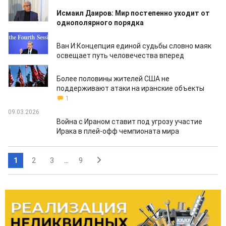
12.03.2026
Исмаил Даиров: Мир постепенно уходит от
однополярного порядка
10.03.2026
Ван И:Концепция единой судьбы словно маяк
освещает путь человечества вперед
10.03.2026
Более половины жителей США не
поддерживают атаки на иранские объекты
1
09.03.2026
Война с Ираном ставит под угрозу участие
Ирака в плей-офф чемпионата мира
1
2
3
...
9