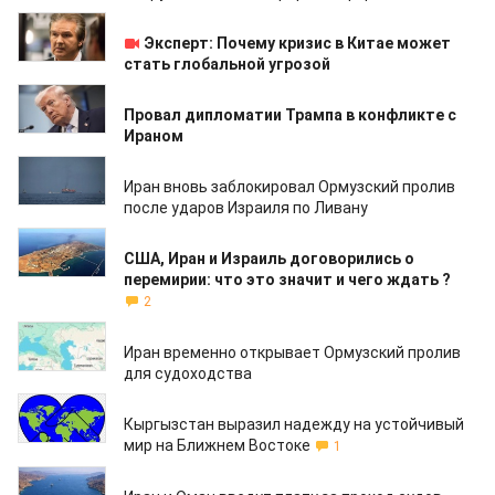
11.04.2026
Эксперт: Почему кризис в Китае может
стать глобальной угрозой
10.04.2026
Провал дипломатии Трампа в конфликте с
Ираном
09.04.2026
Иран вновь заблокировал Ормузский пролив
после ударов Израиля по Ливану
08.04.2026
США, Иран и Израиль договорились о
перемирии: что это значит и чего ждать ?
2
08.04.2026
Иран временно открывает Ормузский пролив
для судоходства
08.04.2026
Кыргызстан выразил надежду на устойчивый
мир на Ближнем Востоке
1
08.04.2026