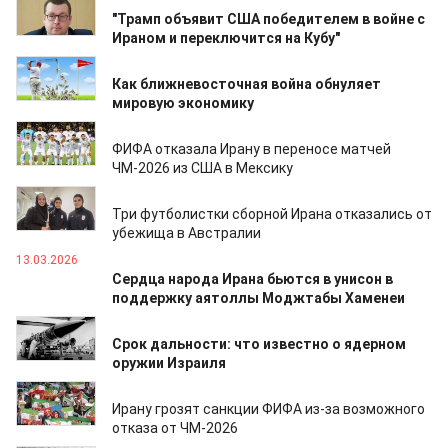
23.03.2026
"Трамп объявит США победителем в войне с
Ираном и переключится на Кубу"
23.03.2026
Как ближневосточная война обнуляет
мировую экономику
18.03.2026
ФИФА отказала Ирану в переносе матчей
ЧМ-2026 из США в Мексику
16.03.2026
Три футболистки сборной Ирана отказались от
убежища в Австралии
13.03.2026
Сердца народа Ирана бьются в унисон в
поддержку аятоллы Моджтабы Хаменеи
12.03.2026
Срок дальности: что известно о ядерном
оружии Израиля
12.03.2026
Ирану грозят санкции ФИФА из-за возможного
отказа от ЧМ-2026