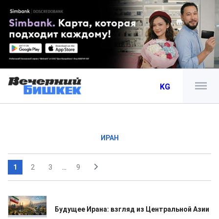
KG
ИРАН
1
2
3
...
9
04.08.2026
Будущее Ирана: взгляд из Центральной Азии