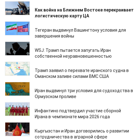
29.04.2026
Как война на Ближнем Востоке перекраивает
логистическую карту ЦА
27.04.2026
Тегеран выдвинул Вашингтону условия для
завершения войны
22.04.2026
WSJ: Трамп пытается запугать Иран
собственной неуравновешенностью
20.04.2026
Трамп заявил о перехвате иранского судна в
Оманском заливе силами ВМС США
19.04.2026
Иран выдвинул три условия для судоходства в
Ормузском проливе
17.04.2026
Инфантино подтвердил участие сборной
Ирана в чемпионате мира 2026 года
17.04.2026
Кыргызстан и Иран договорились о развитии
сотрудничества в аграрной сфере