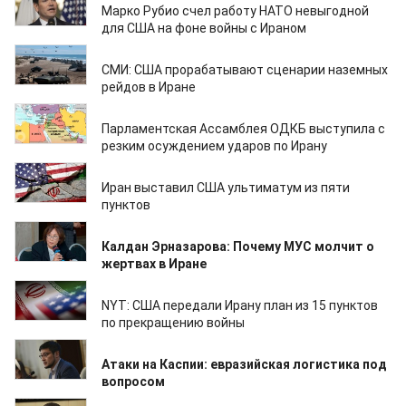
Марко Рубио счел работу НАТО невыгодной
для США на фоне войны с Ираном
30.03.2026
СМИ: США прорабатывают сценарии наземных
рейдов в Иране
27.03.2026
Парламентская Ассамблея ОДКБ выступила с
резким осуждением ударов по Ирану
26.03.2026
Иран выставил США ультиматум из пяти
пунктов
26.03.2026
Калдан Эрназарова: Почему МУС молчит о
жертвах в Иране
25.03.2026
NYT: США передали Ирану план из 15 пунктов
по прекращению войны
24.03.2026
Атаки на Каспии: евразийская логистика под
вопросом