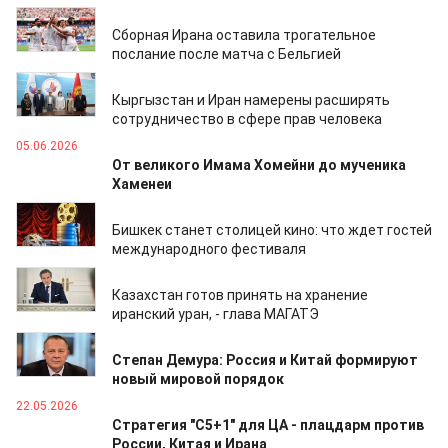
22.06.2026
Сборная Ирана оставила трогательное
послание после матча с Бельгией
22.06.2026
Кыргызстан и Иран намерены расширять
сотрудничество в сфере прав человека
05.06.2026
От великого Имама Хомейни до мученика
Хаменеи
04.06.2026
Бишкек станет столицей кино: что ждет гостей
международного фестиваля
01.06.2026
Казахстан готов принять на хранение
иранский уран, - глава МАГАТЭ
26.05.2026
Степан Демура: Россия и Китай формируют
новый мировой порядок
22.05.2026
Стратегия "C5+1" для ЦА - плацдарм против
России, Китая и Ирана