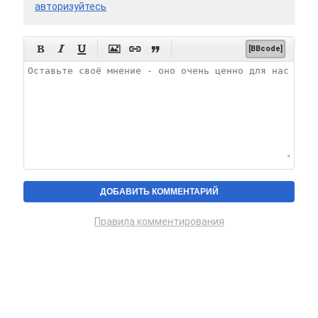
авторизуйтесь






[BBcode]
Правила комментирования