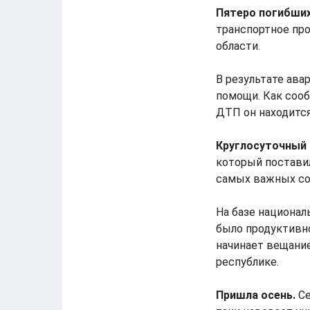
Пятеро погибших
транспортное про
области.
В результате ава
помощи. Как сооб
ДТП он находитс
Круглосуточный
который постави
самых важных со
На базе национал
было продуктивно
начинает вещани
республике.
Пришла осень.
Се