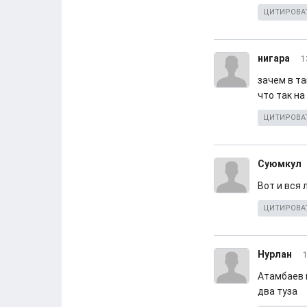
ЦИТИРОВА
нигара
1
зачем в т
что так на
ЦИТИРОВА
Суюмкул
Вот и вся 
ЦИТИРОВА
Нурлан
1
Атамбаев и
два туза