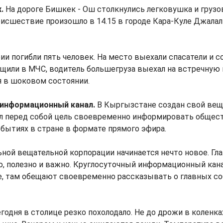
.
На дороге Бишкек - Ош столкнулись легковушка и грузо
исшествие произошло в 14.15 в городе Кара-Куле Джала
рии погибли пять человек. На место выехали спасатели и 
щили в МЧС, водитель большегруза выехал на встречную п
я в шоковом состоянии.
 информационный канал.
В Кыргызстане создан свой вещ
л перед собой цель своевременно информировать общес
бытиях в стране в формате прямого эфира.
ьной вещательной корпорации начинается нечто новое. Гла
, полезно и важно. Круглосуточный информационный кан
е, там обещают своевременно рассказывать о главных со
годня в столице резко похолодало. Не до дрожи в коленках