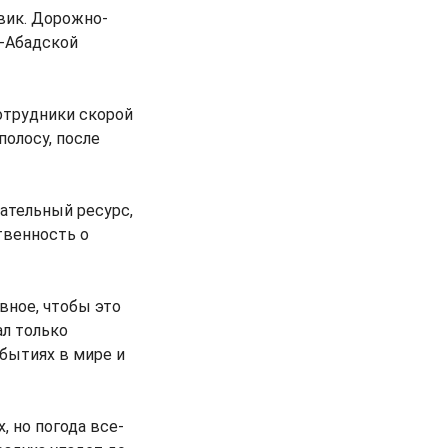
вик. Дорожно-
л-Абадской
сотрудники скорой
олосу, после
ательный ресурс,
твенность о
вное, чтобы это
ал только
бытиях в мире и
, но погода все-