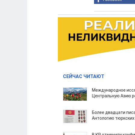
СЕЙЧАС ЧИТАЮТ
Международное иссл
Центральную Азию р
Более двадцати пис
Антологию тюркских
В КР отменили конфи