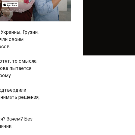
Украины, Грузии,
очли своим
осов.
отят, то смысла
дова пытается
рому.
подтвердили
инимать решения,
я? Зачем? Без
личии.