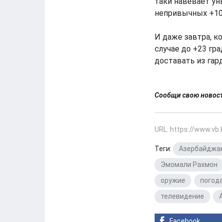
таки навевает ун
непривычных +10
И даже завтра, к
случае до +23 гра
доставать из гар
Сообщи свою ново
URL: https://www.vb
Теги:
Азербайджа
Эмомали Рахмон
оружие
,
погод
телевидение
,
Facebook