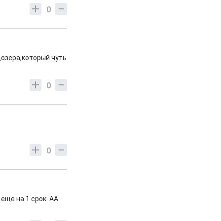
0
дозера,который чуть
0
0
еще на 1 срок. АА