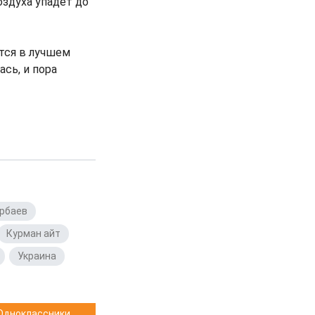
здуха упадет до
ется в лучшем
ась, и пора
арбаев
,
Курман айт
,
,
Украина
,
Одноклассники