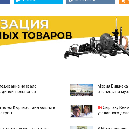
едование назвало
Мэрия Бишкека 
одиной тюльпанов
столицы на муз
ателей Кыргызстана вошли в
Сыргаку Кен
 стран
уголовного дела
скацию грузовых авто за
В Минпросвещен