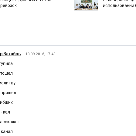
еревозок
использовании
р Вахабов
13.09.2016, 17:49
тупила
 пошел
 молитву
 пришел
гибших
- кал
расскажет
 канал