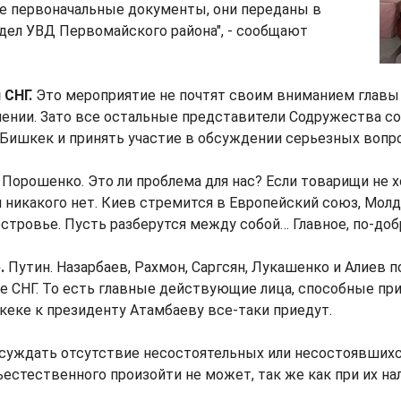
 первоначальные документы, они переданы в
дел УВД Первомайского района", - сообщают
 СНГ.
Это мероприятие не почтят своим вниманием главы 
ении. Зато все остальные представители Содружества с
Бишкек и принять участие в обсуждении серьезных вопр
 Порошенко. Это ли проблема для нас? Если товарищи не х
 никакого нет. Киев стремится в Европейский союз, Мол
тровье. Пусть разберутся между собой… Главное, по-доб
.
Путин. Назарбаев, Рахмон, Саргсян, Лукашенко и Алиев 
е СНГ. То есть главные действующие лица, способные пр
кеке к президенту Атамбаеву все-таки приедут.
бсуждать отсутствие несостоятельных или несостоявшихс
ъестественного произойти не может, так же как при их на