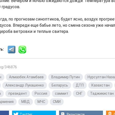
ыние. Вечером и ночью ожидаются дожди. Температура во
 градусов.
огда, по прогнозам синоптиков, будет ясно, воздух прогре
дусов. Впереди еще бабье лето, но смена сезона уже начал
дероба ветровки и теплые свитера.
сть:
.kg/346876
н
,
Алмазбек Атамбаев
,
Владимир Путин
,
Нурсултан Наз
,
Александр Лукашенко
,
Беларусь
,
ДТП
,
Казахстан
,
а
,
президент
,
Россия
,
саммит
,
СНГ
,
Таджикистан
Армения
,
МВД
,
МЧС
,
СМИ
Twitter
Вконтакте