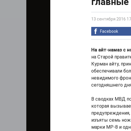
главные
13 сентября 2016 17
Facebook
На айт-намаз с 
на Старой прави
Курман айту, при
обеспечивали бол
невидимого фрон
сегодняшнего дня
В сводках МВД по
которая вызывае
предупреждения, 
изъяты семь ноже
марки МР-8 и одн