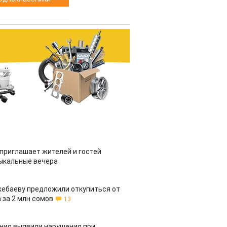
приглашает жителей и гостей
ыкальные вечера
жебаеву предложили откупиться от
 за 2 млн сомов
13
ия выявили нарушения при