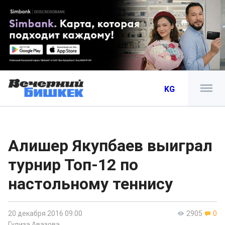
KG
Алишер Якупбаев выиграл
турнир Топ-12 по
настольному теннису
20 декабря 2016 09:00
2905
0
Гулиза Авазова