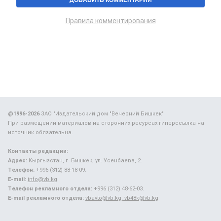
Правила комментирования
@1996-2026
ЗАО "Издательский дом "Вечерний Бишкек"
При размещении материалов на сторонних ресурсах гиперссылка на
источник обязательна.
Контакты редакции:
Адрес:
Кыргызстан, г. Бишкек, ул. Усенбаева, 2.
Телефон:
+996 (312) 88-18-09.
E-mail:
info@vb.kg
Телефон рекламного отдела:
+996 (312) 48-62-03.
E-mail рекламного отдела:
vbavto@vb.kg, vb48k@vb.kg