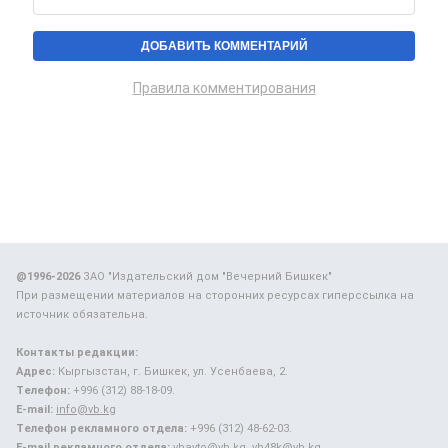
Правила комментирования
@1996-2026
ЗАО "Издательский дом "Вечерний Бишкек"
При размещении материалов на сторонних ресурсах гиперссылка на
источник обязательна.
Контакты редакции:
Адрес:
Кыргызстан, г. Бишкек, ул. Усенбаева, 2.
Телефон:
+996 (312) 88-18-09.
E-mail:
info@vb.kg
Телефон рекламного отдела:
+996 (312) 48-62-03.
E-mail рекламного отдела:
vbavto@vb.kg, vb48k@vb.kg