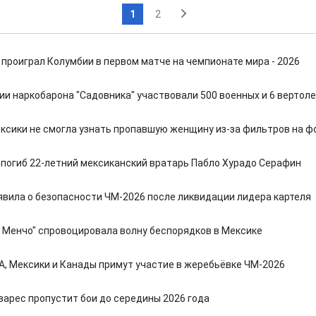
1
2
 проиграл Колумбии в первом матче на чемпионате мира - 2026
ии наркобарона "Садовника" участвовали 500 военных и 6 вертол
ксики не смогла узнать пропавшую женщину из-за фильтров на ф
 погиб 22-летний мексиканский вратарь Пабло Хурадо Серафин
явила о безопасности ЧМ-2026 после ликвидации лидера картеля
ь Менчо" спровоцировала волну беспорядков в Мексике
, Мексики и Канады примут участие в жеребьёвке ЧМ-2026
варес пропустит бои до середины 2026 года