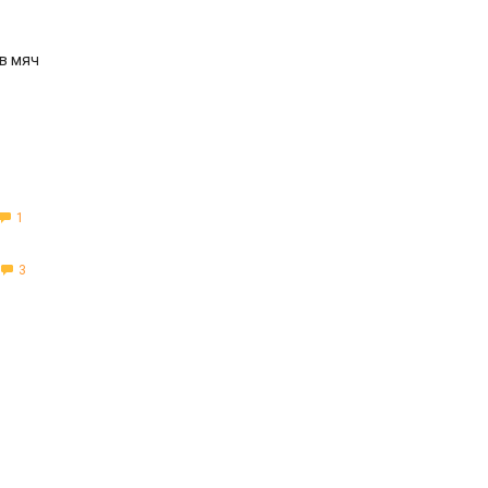
в мяч
1
3