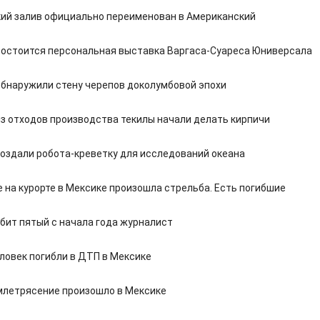
ий залив официально переименован в Американский
состоится персональная выставка Варгаса-Суареса Юниверсала
обнаружили стену черепов доколумбовой эпохи
из отходов производства текилы начали делать кирпичи
оздали робота-креветку для исследований океана
 на курорте в Мексике произошла стрельба. Есть погибшие
убит пятый с начала года журналист
еловек погибли в ДТП в Мексике
летрясение произошло в Мексике