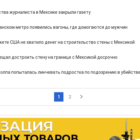
ства журналиста в Мексике закрыли газету
анском метро появились вагоны, где домогаются до мужчин
жете США не хватило денег на строительство стены с Мексикой
ещал достроить стену на границе с Мексикой досрочно
толпа попыталась линчевать подростка по подозрению в убийств
1
2