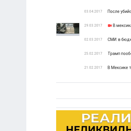
После убий
03.04.2017
В мексик
29.03.2017
СМИ: в бюд
02.03.2017
Трамп пооб
25.02.2017
В Мексике 
21.02.2017