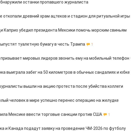
обнаружили останки пропавшего журналиста
е откопали древний храм ацтеков и стадион для ритуальной игры 
и Каприо убедил президента Мексики помочь морским свиньям
выпустят туалетную бумагу в честь Трампа
1
 призывает мировых лидеров звонить ему на мобильный телефон
ка выиграла забег на 50 километров в обычных сандалиях и юбке
журналисты вышли на акцию протеста после убийства коллеги
лый человек в мире успешно перенес операцию на желудке
ила Мексике ввести торговые санкции против США
1
ка и Канада подадут заявку на проведение ЧМ-2026 по футболу