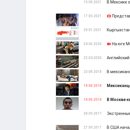
В Мексике 
15.08.2021
Представ
17.05.2021
Кыргызстан
29.01.2021
На юге М
24.06.2020
Английский
22.04.2020
В мексикан
23.08.2018
Мексиканце
18.06.2018
В Москве к
18.06.2018
Экстренные
28.09.2017
В США нача
27.09.2017