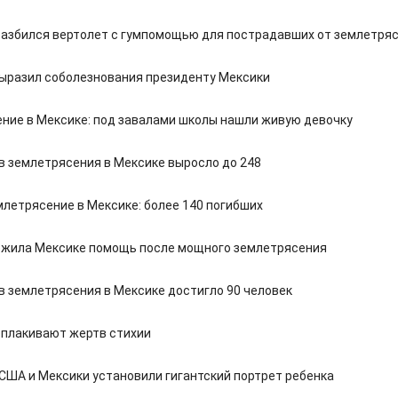
разбился вертолет с гумпомощью для пострадавших от землетря
ыразил соболезнования президенту Мексики
ние в Мексике: под завалами школы нашли живую девочку
в землетрясения в Мексике выросло до 248
летрясение в Мексике: более 140 погибших
жила Мексике помощь после мощного землетрясения
в землетрясения в Мексике достигло 90 человек
оплакивают жертв стихии
 США и Мексики установили гигантский портрет ребенка