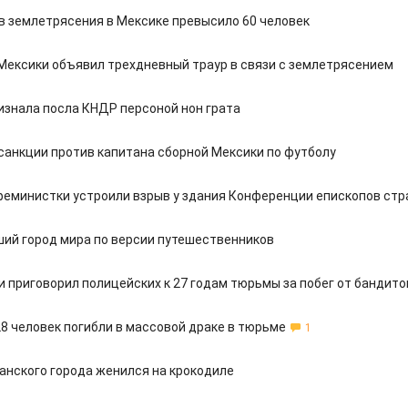
в землетрясения в Мексике превысило 60 человек
Мексики объявил трехдневный траур в связи с землетрясением
изнала посла КНДР персоной нон грата
санкции против капитана сборной Мексики по футболу
феминистки устроили взрыв у здания Конференции епископов ст
ший город мира по версии путешественников
и приговорил полицейских к 27 годам тюрьмы за побег от бандито
28 человек погибли в массовой драке в тюрьме
1
анского города женился на крокодиле