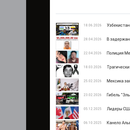
Узбекистан
18.06.2026
В задержан
28.04.2026
Полиция Ме
22.04.2026
Трагически
18.03.2026
Мексика за
25.02.2026
Гибель "Эл
23.02.2026
Лидеры США
05.12.2025
Канело Аль
06.10.2025