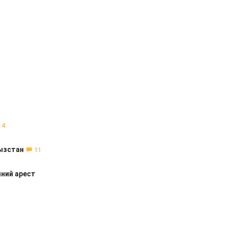
4
гызстан
11
ний арест