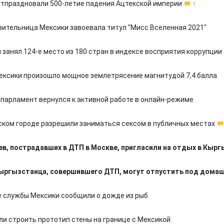
отпраздновали 500-летие падения Ацтекской империи
1
ительница Мексики завоевала титул "Мисс Вселенная 2021"
 занял 124-е место из 180 стран в индексе восприятия коррупции
ексики произошло мощное землетрясение магнитудой 7,4 балла
 парламент вернулся к активной работе в онлайн-режиме
ском городе разрешили заниматься сексом в публичных местах
в, пострадавших в ДТП в Москве, пригласили на отдых в Кыр
ыргызстанца, совершившего ДТП, могут отпустить под домаш
 службы Мексики сообщили о дожде из рыб
ли строить прототип стены на границе с Мексикой