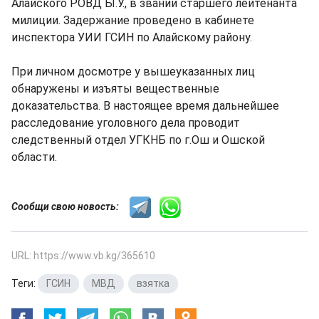
Алайского РОВД Ы.У., в звании старшего лейтенанта
милиции. Задержание проведено в кабинете
инспектора УИИ ГСИН по Алайскому району.
При личном досмотре у вышеуказанных лиц
обнаружены и изъяты вещественные
доказательства. В настоящее время дальнейшее
расследование уголовного дела проводит
следственный отдел УГКНБ по г.Ош и Ошской
области.
Сообщи свою новость:
URL: https://www.vb.kg/365610
Теги:
ГСИН
,
МВД
,
взятка