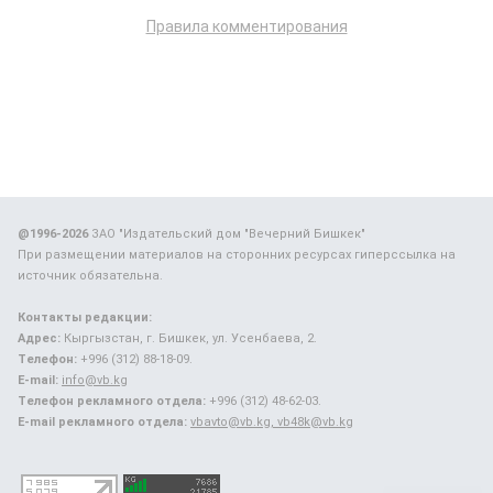
Правила комментирования
@1996-2026
ЗАО "Издательский дом "Вечерний Бишкек"
При размещении материалов на сторонних ресурсах гиперссылка на
источник обязательна.
Контакты редакции:
Адрес:
Кыргызстан, г. Бишкек, ул. Усенбаева, 2.
Телефон:
+996 (312) 88-18-09.
E-mail:
info@vb.kg
Телефон рекламного отдела:
+996 (312) 48-62-03.
E-mail рекламного отдела:
vbavto@vb.kg, vb48k@vb.kg