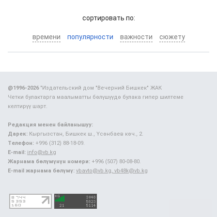
cортировать по:
времени
популярности
важности
сюжету
@1996-2026
"Издательский дом "Вечерний Бишкек" ЖАК
Четки булактарга маалыматты бөлүшүүдө булака гипер шилтеме
келтирүү шарт.
Редакция менен байланышуу:
Дарек:
Кыргызстан, Бишкек ш., Үсөнбаев көч., 2.
Телефон:
+996 (312) 88-18-09.
E-mail:
info@vb.kg
Жарнама бөлүмүнүн номери:
+996 (507) 80-08-80.
E-mail жарнама бөлүмү:
vbavto@vb.kg, vb48k@vb.kg