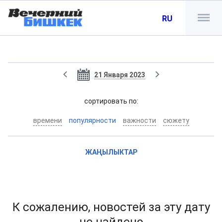
RU
21 Января 2023
cортировать по:
времени
популярности
важности
сюжету
ЖАҢЫЛЫКТАР
К сожалению, новостей за эту дату