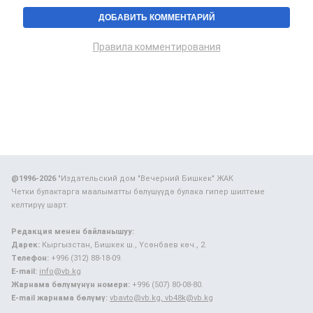
Правила комментирования
@1996-2026
"Издательский дом "Вечерний Бишкек" ЖАК
Четки булактарга маалыматты бөлүшүүдө булака гипер шилтеме
келтирүү шарт.
Редакция менен байланышуу:
Дарек:
Кыргызстан, Бишкек ш., Үсөнбаев көч., 2.
Телефон:
+996 (312) 88-18-09.
E-mail:
info@vb.kg
Жарнама бөлүмүнүн номери:
+996 (507) 80-08-80.
E-mail жарнама бөлүмү:
vbavto@vb.kg, vb48k@vb.kg