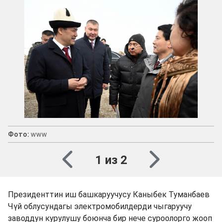
Фото:
www
1 из 2
Президенттин иш башкаруучусу Каныбек Туманбаев
Чүй облусундагы электромобилдерди чыгаруучу
заводдун курулушу боюнча бир нече суроолорго жооп