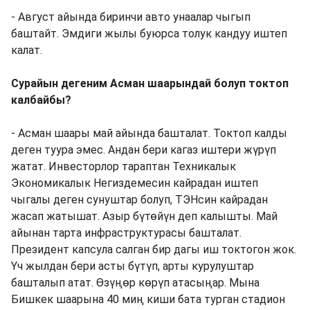
- Август айында биринчи авто унаалар чыгып
баштайт. Эмдиги жылы буюрса толук кандуу иштеп
калат.
Сурайын дегеним Асман шаарындай болуп токтоп
калбайбы?
- Асман шаары май айында башталат. Токтоп калды
деген туура эмес. Андан бери кагаз иштери жүрүп
жатат. Инвесторлор тараптан Техникалык
Экономикалык Негиздемесин кайрадан иштеп
чыгалы деген сунуштар болуп, ТЭНсин кайрадан
жасап жатышат. Азыр бүтөйүн деп калышты. Май
айынан тарта инфраструктурасы башталат.
Президент капсула салган бир дагы иш токтогон жок.
Үч жылдан бери асты бүтүп, арты курулуштар
башталып атат. Өзүңөр көрүп атасыңар. Мына
Бишкек шаарына 40 миң киши бата турган стадион