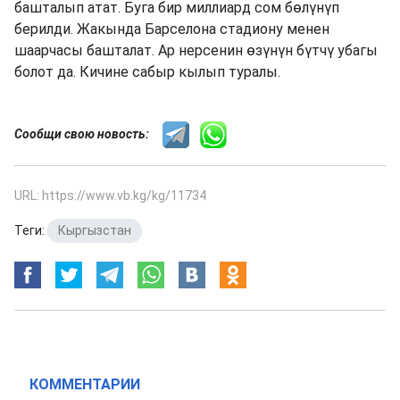
башталып атат. Буга бир миллиард сом бөлүнүп
берилди. Жакында Барселона стадиону менен
шаарчасы башталат. Ар нерсенин өзүнүн бүтчү убагы
болот да. Кичине сабыр кылып туралы.
Сообщи свою новость:
URL: https://www.vb.kg/kg/11734
Теги:
Кыргызстан
КОММЕНТАРИИ