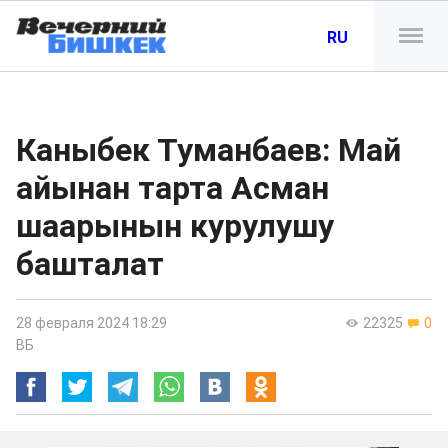
RU
Каныбек Туманбаев: Май
айынан тарта Асман
шаарынын курулушу
башталат
28 февраля 2024 18:29
22325
0
ВБ