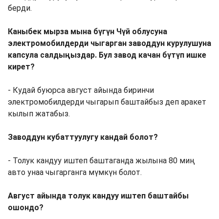
берди.
Каныбек мырза мына бүгүн Чүй облусуна
электромобилдерди чыгарган заводдун курулушуна
капсула салдыңыздар. Бул завод качан бүтүп ишке
кирет?
- Кудай буюрса август айында биринчи
электромобилдерди чыгарып баштайбыз деп аракет
кылып жатабыз.
Заводдун кубаттуулугу кандай болот?
- Толук кандуу иштеп баштаганда жылына 80 миң
авто унаа чыгарганга мүмкүн болот.
Август айында толук кандуу иштеп баштайбы
ошондо?