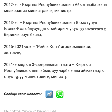
2012-ж. - Кыргыз Республикасынын Айыл чарба жана
мелиорация министрлиги, министр;
2013-ж. – Кыргыз Республикасынын Өкмөтүнүн
Ысык-Көл облусундагы ыйгарым укуктуу өкүлчүлүгү,
биринчи орун басар;
2015-2021-жж. - "Рейна Кенч" агрокомплекси,
жетекчи;
2021-жылдын 3-февралынан тарта – Кыргыз
Республикасынын айыл, суу чарба жана аймактарды
өнүктүрүү министрлиги, министр.
Сообщи свою новость:
URL: https://www.vb.kg/kg/1199