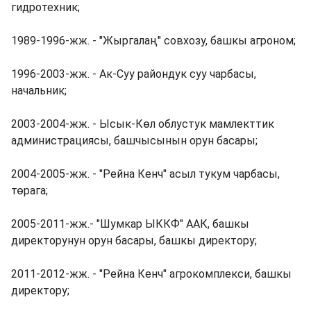
гидротехник;
1989-1996-жж. - "Жыргалаң" совхозу, башкы агроном;
1996-2003-жж. - Ак-Суу райондук суу чарбасы,
начальник;
2003-2004-жж. - Ысык-Көл облустук мамлекттик
администрациясы, башчысынын орун басары;
2004-2005-жж. - "Рейна Кенч" асыл тукум чарбасы,
төрага;
2005-2011-жж.- "Шумкар ЫККФ" ААК, башкы
директорунун орун басары, башкы директору;
2011-2012-жж. - "Рейна Кенч" агрокомплекси, башкы
директору;