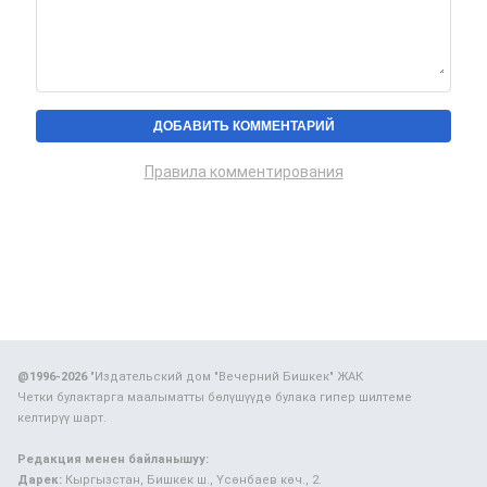
Правила комментирования
@1996-2026
"Издательский дом "Вечерний Бишкек" ЖАК
Четки булактарга маалыматты бөлүшүүдө булака гипер шилтеме
келтирүү шарт.
Редакция менен байланышуу:
Дарек:
Кыргызстан, Бишкек ш., Үсөнбаев көч., 2.