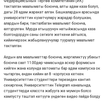
Федерациясынын Тергөө комитетинин (ИК)
такталган маалыматы боюнча, алты адам каза болуп,
дагы 28 адам жаракат алган. Башкалардын арасында
университеттин күзөтчүлөрү жарадар болушкан,
алардын бири, такталбаган маалымат боюнча,
өлтүрүлгөн. Мурда атышуунун натыйжасында каза
болгондордун саны сегизге жеткени айтылса,
кийинчерээк жабырлануучулар тууралуу маалымат
такталган.
Алдын ала маалыматтар боюнча, жергиликтүү убакыт
боюнча саат 11.00дөр чамасында аскер формасын
кийген жана колунда автоматы бар адам кампуска ок
чыгарган, андан кийин ал 8 -корпуска кеткен.
Университеттин студенттери терезеден кантип
секиргени, Университеттин Telegram каналында,
студенттерди класста жабууга же мүмкүн болсо
кампусту таштап кетүүгө үндөгөн видео пайда болду.