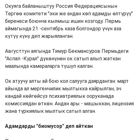
Окуяга байланыштуу Россия Федерациясынын
Тергөө комитети "эки же андан көп адамды өлтүрүү"
беренеси боюнча кылмыш ишин козгоду. Пермь
аймагында 21 -сентябрь каза болгондор үчүн аза
күтүү күнү деп жарыяланган.
Августтун аягында Тимур Бекмансуров Пермьдеги
"Аспап -Курал" дүкөнүнөн ок сатып алып жаткан
маалында камераларга түшүп калган.
Ок атуучу алты ай бою кол салууга даярданган: март
айында ал мергенчилик мылтыкка кайрылган, эч
кандай көйгөйсүз психиатриялык ооруканада
комиссиядан өткөн. Андан ары - машыккан, лицензия
жана түркиялык мылтык сатып алган.
Адамдарды "биомусор" деп айткан