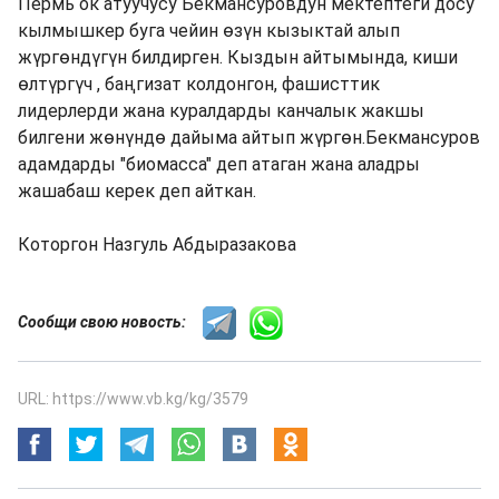
Пермь ок атуучусу Бекмансуровдун мектептеги досу
кылмышкер буга чейин өзүн кызыктай алып
жүргөндүгүн билдирген. Кыздын айтымында, киши
өлтүргүч , баңгизат колдонгон, фашисттик
лидерлерди жана куралдарды канчалык жакшы
билгени жөнүндө дайыма айтып жүргөн.Бекмансуров
адамдарды "биомасса" деп атаган жана аладры
жашабаш керек деп айткан.
Которгон Назгуль Абдыразакова
Сообщи свою новость:
URL: https://www.vb.kg/kg/3579