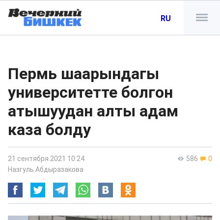
RU
Пермь шаарындагы
университетте болгон
атышуудан алты адам
каза болду
21 сентября 2021 10:24
586
0
Назгуль Абдыразакова