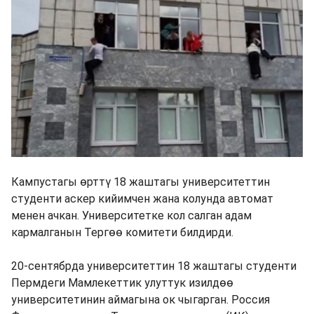
Кампустагы өрттү 18 жаштагы университеттин
студенти аскер кийимчен жана колунда автомат
менен ачкан. Университетке кол салган адам
кармалганын Тергөө комитети билдирди.
20-сентябрда университеттин 18 жаштагы студенти
Пермдеги Мамлекеттик улуттук изилдөө
университетинин аймагына ок чыгарган. Россия