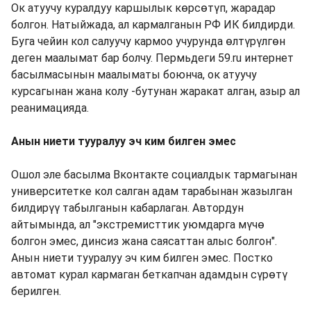
Ок атуучу куралдуу каршылык көрсөтүп, жарадар
болгон. Натыйжада, ал кармалганын РФ ИК билдирди.
Буга чейин кол салуучу кармоо учурунда өлтүрүлгөн
деген маалымат бар болчу. Пермьдеги 59.ru интернет
басылмасынын маалыматы боюнча, ок атуучу
курсагынан жана колу -бутунан жаракат алган, азыр ал
реанимацияда.
Анын ниети тууралуу эч ким билген эмес
Ошол эле басылма Вконтакте социалдык тармагынан
университетке кол салган адам тарабынан жазылган
билдирүү табылганын кабарлаган. Автордун
айтымында, ал "экстремисттик уюмдарга мүчө
болгон эмес, динсиз жана саясаттан алыс болгон".
Анын ниети тууралуу эч ким билген эмес. Постко
автомат курал кармаган беткапчан адамдын сүрөтү
берилген.