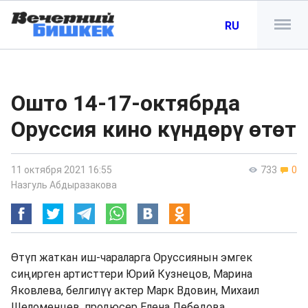
RU
Ошто 14-17-октябрда
Оруссия кино күндөрү өтөт
11 октября 2021 16:55
733
0
Назгуль Абдыразакова
Өтүп жаткан иш-чараларга Оруссиянын эмгек
сиңирген артисттери Юрий Кузнецов, Марина
Яковлева, белгилүү актер Марк Вдовин, Михаил
Шеломенцев, продюсер Елена Лебедова,