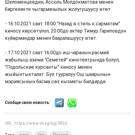
Шеломенцевдин, Ассоль Молдокматова менен
биргеликте чыгармачылык жолугушуусу өтөт.
- 16.10.2021 саат 18:00 "Назад в степь к сарматам"
киносу көрсөтүлүп, 20:00до актёр Тимур Гариповдун
күйөрмандар менен бааралашуусу өтөт.
- 17.10.2021 саат 16:00до иш-чаранын расмий
жабылыш аземи "Семетей" кинотеатрында болуп,
"Подольские курсанты" киносу менен
жыйынтыкталат. Бул тууралуу Ош шаарынын
мэриясынын басма сөз кызматы билдирди.
Сообщи свою новость:
URL: https://www.vb.kg/kg/3852