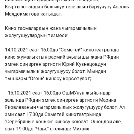
Кыргызстандын белгилүү теле алып баруучусу Ассоль
Молдокматова катышат.
Кино тасмалардын жана чыгармачылык
жолугушуулардын тизмеси:
14.10.2021 саат 16:00до "Семетей" кинотеатрында
кино жумалыктын расмий ачылышы жана РФдин
эмгек сиңирген артисти Юрий Кузнецовдун
чыгармачылык жолугушуусу болот. Мындан
тышкары "Огонь" киносу көрсөтүлөт;
- 15.10.2021 саат 16:00до ОшМУнун жыйындар
залында РФдин эмгек сиңирген артисти Марина
Яковлеванын чыгармачылык жолугушуусу болот. Ал
эми саат 17:30да Семетей кинотеатрында
"Серебряные коньки" киносу коюлат. Ошондой эле,
саат 19:00до "Чаво" отелинде Михаил