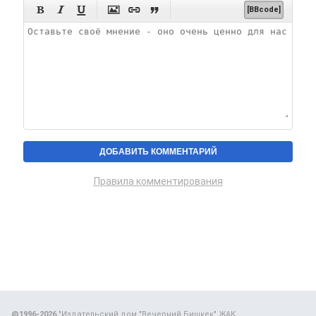






[BBcode]
Правила комментирования
@1996-2026
"Издательский дом "Вечерний Бишкек" ЖАК