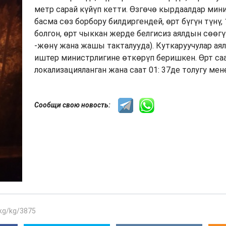
метр сарай күйүп кетти. Өзгөчө кырдаалдар мин
басма сөз борбору билдиргендей, өрт бүгүн түнү,
болгон, өрт чыккан жерде белгисиз аялдын сөөгү
-жөнү жана жашы такталууда). Куткаруучулар ая
иштер министрлигине өткөрүп беришкен. Өрт саа
локализацияланган жана саат 01: 37де толугу мен
Сообщи свою новость:
.kg/kg/3875