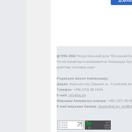
@1996-2026
"Издательский дом "Вечерний Б
Четки булактарга маалыматты бөлүшүүдө бул
шилтеме келтирүү шарт.
Редакция менен байланышуу:
Дарек:
Кыргызстан, Бишкек ш., Үсөнбаев көч
Телефон:
+996 (312) 88-18-09.
E-mail:
info@vb.kg
Жарнама бөлүмүнүн номери:
+996 (507) 80-08
E-mail жарнама бөлүмү:
vbavto@vb.kg, vb48k