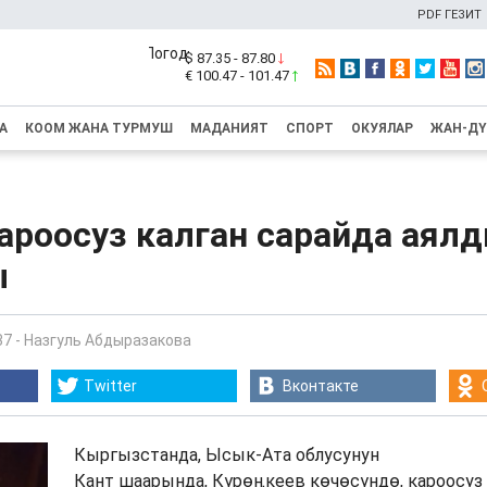
PDF ГЕЗИТ
$ 87.35 - 87.80
€ 100.47 - 101.47
А
КООМ ЖАНА ТУРМУШ
МАДАНИЯТ
СПОРТ
ОКУЯЛАР
ЖАН-Д
ароосуз калган сарайда аялд
ы
37
-
Назгуль Абдыразакова
Twitter
Вконтакте
Кыргызстанда, Ысык-Ата облусунун
Кант шаарында, Күрөңкеев көчөсүндө, кароосуз 