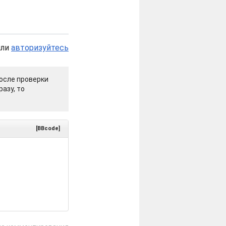
или
авторизуйтесь
осле проверки
азу, то
[BBcode]