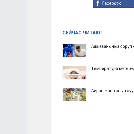
Facebook
СЕЙЧАС ЧИТАЮТ
Ашказаныңыз ооруп к
Температура көтөрү
Айран жана анын су