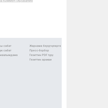
ла комментирования
ы сабат
Жарнама берүүчүлөргө
тук сабат
Пресс-борбор
 маалымдама
Гезиттин PDF түрү
Гезиттин архиви