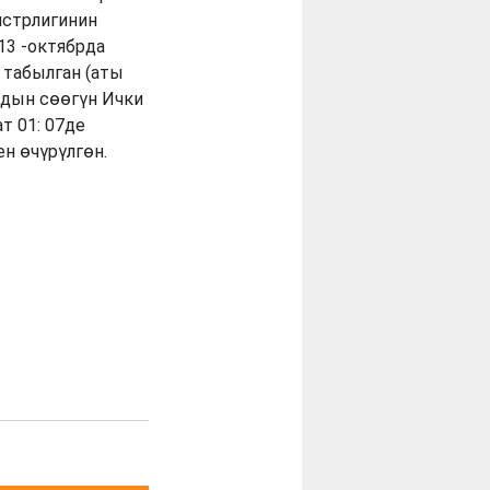
истрлигинин
 13 -октябрда
 табылган (аты
лдын сөөгүн Ички
т 01: 07де
ен өчүрүлгөн.