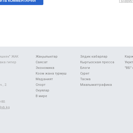
Прави
ишкек" ЖАК
Жаңылыктар
Элдик кабарлар
Карж
ака гипер
Саясат
Кыргызская пресса
Укук
Экономика
Блоги
"ВБ"
Коом жана турмуш
Сүрөт
Маданият
Тасма
., 2.
Спорт
Маалыматграфика
Окуялар
В мире
-80.
@vb.kg