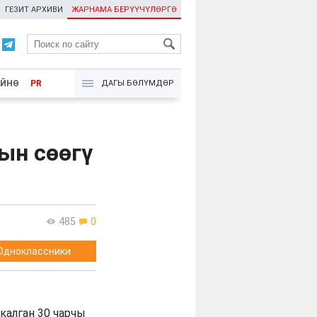
ГЕЗИТ АРХИВИ
ЖАРНАМА БЕРҮҮЧҮЛӨРГӨ
RU
ҮЙНӨ
PR
ДАГЫ БӨЛҮМДӨР
ын сөөгү
485
0
Одноклассники
калган 30 чарчы