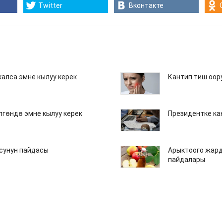
Twitter
Вконтакте
алса эмне кылуу керек
Кантип тиш оор
лгөндө эмне кылуу керек
Президентке ка
усунун пайдасы
Арыктоого жард
пайдалары