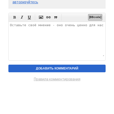
авторизуйтесь






[BBcode]
Правила комментирования