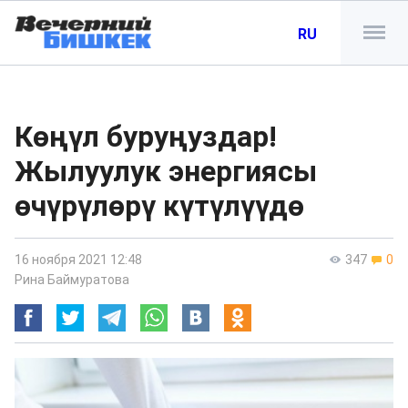
RU
Көңүл буруңуздар!
Жылуулук энергиясы
өчүрүлөрү күтүлүүдө
16 ноября 2021 12:48
347
0
Рина Баймуратова