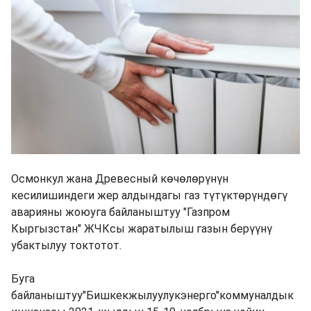
Осмонкул жана Древесный көчөлөрүнүн
кесилишиндеги жер алдындагы газ түтүктөрүндөгү
аварияны жоюуга байланыштуу "Газпром
Кыргызстан" ЖЧКсы жаратылыш газын берүүнү
убактылуу токтотот.
Буга
байланыштуу"Бишкекжылуулукэнерго"коммуналдык