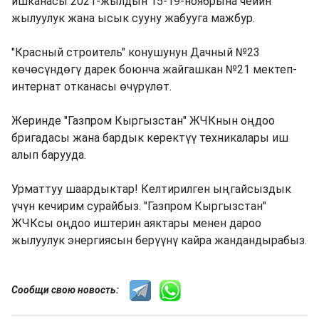
ишканасы 2021-жылдын 15-19-ноябрына чейин
жылуулук жана ысык сууну жабууга мажбур.
"Красный строитель" конушунун Дачный №23
көчөсүндөгү дарек боюнча жайгашкан №21 мектеп-
интернат отканасы өчүрүлөт.
Жеринде "Газпром Кыргызстан" ЖЧКнын оңдоо
бригадасы жана бардык керектүү техникалары иш
алып барууда.
Урматтуу шаардыктар! Келтирилген ыңгайсыздык
үчүн кечирим сурайбыз. "Газпром Кыргызстан"
ЖЧКсы оңдоо иштерин аяктары менен дароо
жылуулук энергиясын берүүнү кайра жандандырабыз.
Сообщи свою новость: