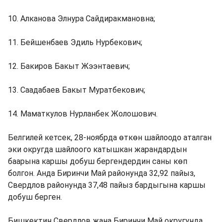
10. Алканова Элнура Сайдиракмановна;
11. Бейшенбаев Эдиль Нурбекович;
12. Бакиров Бакыт Жээнтаевич;
13. Саадабаев Бакыт Муратбекович;
14. Маматкулов Нурланбек Жолошович.
Белгилей кетсек, 28-ноябрда өткөн шайлоодо аталган
эки округда шайлоого катышкан жарандардын
баарына каршы добуш бергендердин саны көп
болгон. Анда Биринчи Май районунда 32,92 пайыз,
Свердлов районунда 37,48 пайыз бардыгына каршы
добуш берген.
Бишкектин Свердлов жана Биринчи Май округунда