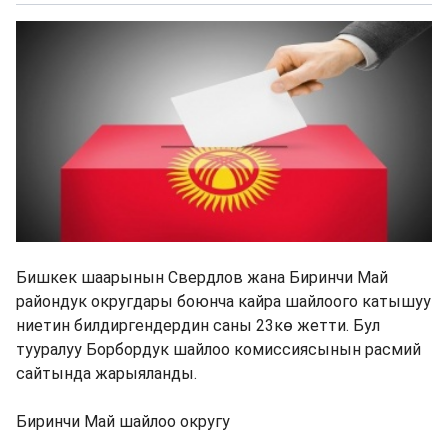
Бишкек шаарынын Свердлов жана Биринчи Май
райондук округдары боюнча кайра шайлоого катышуу
ниетин билдиргендердин саны 23кө жетти. Бул
тууралуу Борбордук шайлоо комиссиясынын расмий
сайтында жарыяланды.
Биринчи Май шайлоо округу