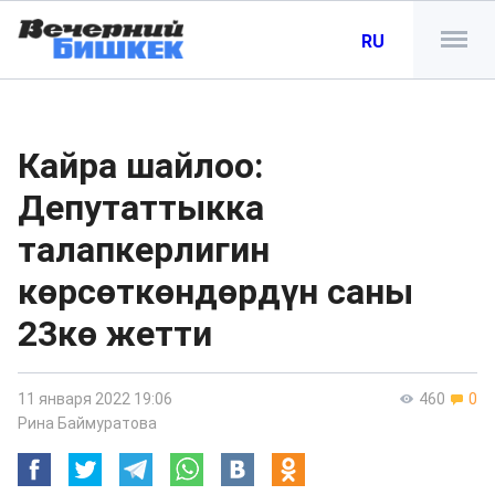
RU
Кайра шайлоо:
Депутаттыкка
талапкерлигин
көрсөткөндөрдүн саны
23кө жетти
11 января 2022 19:06
460
0
Рина Баймуратова