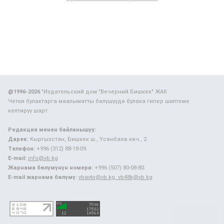
@1996-2026
"Издательский дом "Вечерний Бишкек" ЖАК
Четки булактарга маалыматты бөлүшүүдө булака гипер шилтеме
келтирүү шарт.
Редакция менен байланышуу:
Дарек:
Кыргызстан, Бишкек ш., Үсөнбаев көч., 2.
Телефон:
+996 (312) 88-18-09.
E-mail:
info@vb.kg
Жарнама бөлүмүнүн номери:
+996 (507) 80-08-80.
E-mail жарнама бөлүмү:
vbavto@vb.kg, vb48k@vb.kg