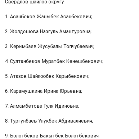
Свердлов шайлоо округу
1. Асанбеков Жаныбек Асанбекович;
2. Жолдошова Назгуль Амантуровна;
3. Керимбаев Жусубалы Топчубаевич;
4. Султанбеков Муратбек Кенешбекович;
5. Атазов Шайлообек Карыбекович;
6. Карамушкина Ирина Юрьевна;
7. Алмамбетова Гуля Идиновна;
8. Тургунбаев Улукбек Абдивалиевич;
9. Болотбеков Бакытбек Болотбекович;