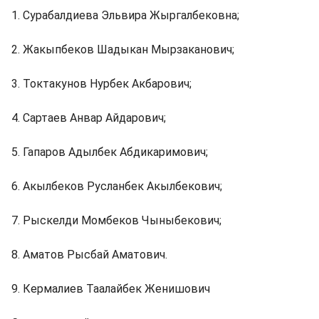
1. Сурабалдиева Эльвира Жыргалбековна;
2. Жакыпбеков Шадыкан Мырзаканович;
3. Токтакунов Нурбек Акбарович;
4. Сартаев Анвар Айдарович;
5. Гапаров Адылбек Абдикаримович;
6. Акылбеков Русланбек Акылбекович;
7. Рыскелди Момбеков Чыныбекович;
8. Аматов Рысбай Аматович.
9. Кермалиев Таалайбек Женишович