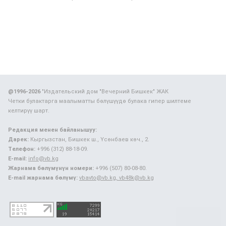
@1996-2026
"Издательский дом "Вечерний Бишкек" ЖАК
Четки булактарга маалыматты бөлүшүүдө булака гипер шилтеме
келтирүү шарт.
Редакция менен байланышуу:
Дарек:
Кыргызстан, Бишкек ш., Үсөнбаев көч., 2.
Телефон:
+996 (312) 88-18-09.
E-mail:
info@vb.kg
Жарнама бөлүмүнүн номери:
+996 (507) 80-08-80.
E-mail жарнама бөлүмү:
vbavto@vb.kg, vb48k@vb.kg