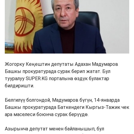
Жогорку Кеңештин депутаты Адахан Мадумаров
Башкы прокуратурада сурак берип жатат. Бул
тууралуу SUPER.KG порталына өздүк булактар
билдиришти.
Белгилүү болгондой, Мадумаров бүгүн, 14-январда
Башкы прокуратурада Баткендеги Кыргыз-Тажик чек
ара маселеси боюнча сурак берүүдө.
Азырынча депутат менен байланышып, бул