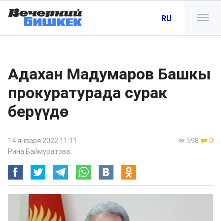
RU
Адахан Мадумаров Башкы
прокуратурада сурак
берүүдө
14 января 2022 11:11
598
0
Рина Баймуратова