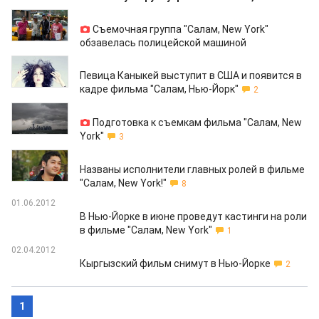
04.09.2012
Съемочная группа "Салам, New York"
обзавелась полицейской машиной
29.08.2012
Певица Каныкей выступит в США и появится в
кадре фильма "Салам, Нью-Йорк"
2
08.08.2012
Подготовка к съемкам фильма "Салам, New
York"
3
05.07.2012
Названы исполнители главных ролей в фильме
"Салам, New York!"
8
01.06.2012
В Нью-Йорке в июне проведут кастинги на роли
в фильме "Салам, New York"
1
02.04.2012
Кыргызский фильм снимут в Нью-Йорке
2
1