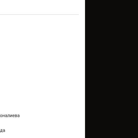
моналиева
ода