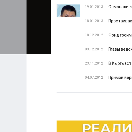
Осмоналие
19.01.2013
Простаиваю
18.01.2013
Фонд госим
18.12.2012
Главы ведо
03.12.2012
В Кыргызст
23.11.2012
Примов вер
04.07.2012