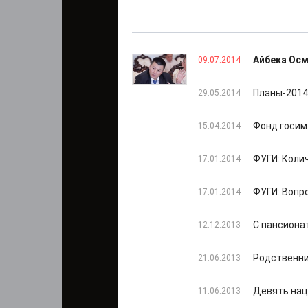
Айбека Ос
09.07.2014
Планы-2014
29.05.2014
Фонд госим
15.04.2014
ФУГИ: Коли
17.01.2014
ФУГИ: Вопр
17.01.2014
С пансиона
12.12.2013
Родственни
21.06.2013
Девять нац
11.06.2013