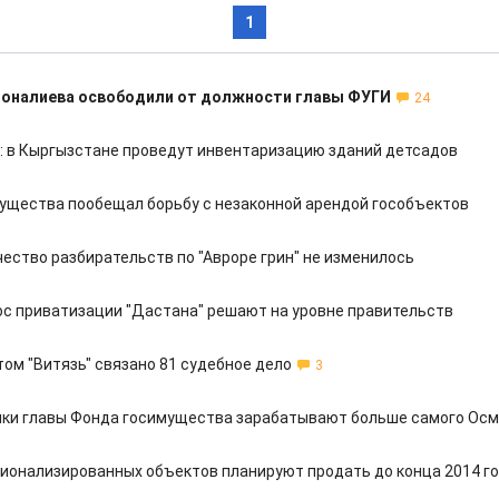
1
моналиева освободили от должности главы ФУГИ
24
: в Кыргызстане проведут инвентаризацию зданий детсадов
ущества пообещал борьбу с незаконной арендой гособъектов
чество разбирательств по "Авроре грин" не изменилось
ос приватизации "Дастана" решают на уровне правительств
том "Витязь" связано 81 судебное дело
3
ки главы Фонда госимущества зарабатывают больше самого Ос
ионализированных объектов планируют продать до конца 2014 г